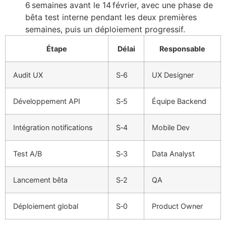
6 semaines avant le 14 février, avec une phase de
bêta test interne pendant les deux premières
semaines, puis un déploiement progressif.
Étape
Délai
Responsable
Audit UX
S‑6
UX Designer
Développement API
S‑5
Équipe Backend
Intégration notifications
S‑4
Mobile Dev
Test A/B
S‑3
Data Analyst
Lancement bêta
S‑2
QA
Déploiement global
S‑0
Product Owner