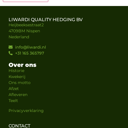
LIWARDI QUALITY HEDGING BV
Heijbeeksestraat2
4709BM Nispen
Nederland
info@liwardi.nl
+31 165 365797
Over ons
Historie
Kwekerij
Ons motto
Afzet
Afleveren
Teelt
Privacyverklaring
CONTACT