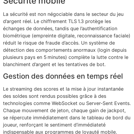
Sécurité mobile
La sécurité est non négociable dans le secteur du jeu
d’argent réel. Le chiffrement TLS 1.3 protège les
échanges de données, tandis que l’authentification
biométrique (empreinte digitale, reconnaissance faciale)
réduit le risque de fraude d’accès. Un système de
détection des comportements anormaux (login depuis
plusieurs pays en 5 minutes) complète la lutte contre le
blanchiment d’argent et les tentatives de bot.
Gestion des données en temps réel
Le streaming des scores et la mise à jour instantanée
des soldes sont rendus possibles grâce à des
technologies comme WebSocket ou Server‑Sent Events.
Chaque mouvement de jeton, chaque gain de jackpot,
se répercute immédiatement dans le tableau de bord du
joueur, renforçant le sentiment d’immédiateté
indispensable aux programmes de loyauté mobile.