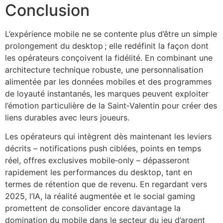
Conclusion
L’expérience mobile ne se contente plus d’être un simple
prolongement du desktop ; elle redéfinit la façon dont
les opérateurs conçoivent la fidélité. En combinant une
architecture technique robuste, une personnalisation
alimentée par les données mobiles et des programmes
de loyauté instantanés, les marques peuvent exploiter
l’émotion particulière de la Saint‑Valentin pour créer des
liens durables avec leurs joueurs.
Les opérateurs qui intègrent dès maintenant les leviers
décrits – notifications push ciblées, points en temps
réel, offres exclusives mobile‑only – dépasseront
rapidement les performances du desktop, tant en
termes de rétention que de revenu. En regardant vers
2025, l’IA, la réalité augmentée et le social gaming
promettent de consolider encore davantage la
domination du mobile dans le secteur du jeu d’argent