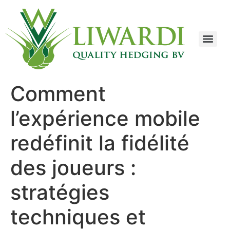
Comment
l’expérience mobile
redéfinit la fidélité
des joueurs :
stratégies
techniques et