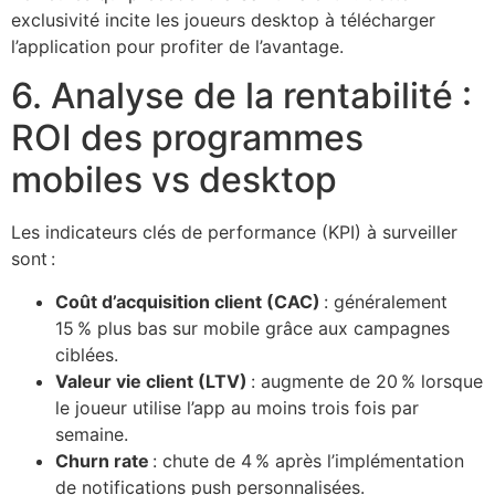
exclusivité incite les joueurs desktop à télécharger
l’application pour profiter de l’avantage.
6. Analyse de la rentabilité :
ROI des programmes
mobiles vs desktop
Les indicateurs clés de performance (KPI) à surveiller
sont :
Coût d’acquisition client (CAC)
: généralement
15 % plus bas sur mobile grâce aux campagnes
ciblées.
Valeur vie client (LTV)
: augmente de 20 % lorsque
le joueur utilise l’app au moins trois fois par
semaine.
Churn rate
: chute de 4 % après l’implémentation
de notifications push personnalisées.