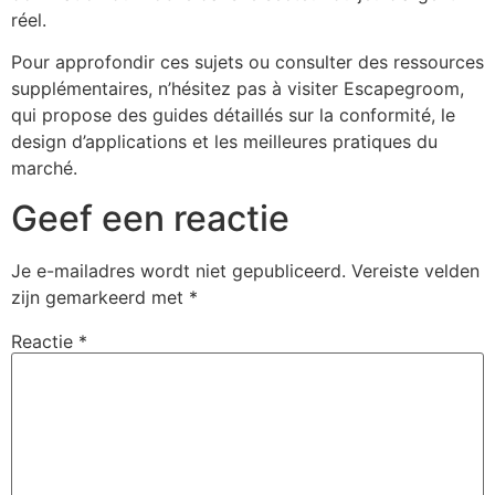
réel.
Pour approfondir ces sujets ou consulter des ressources
supplémentaires, n’hésitez pas à visiter Escapegroom,
qui propose des guides détaillés sur la conformité, le
design d’applications et les meilleures pratiques du
marché.
Geef een reactie
Je e-mailadres wordt niet gepubliceerd.
Vereiste velden
zijn gemarkeerd met
*
Reactie
*