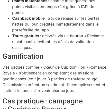
Points instantanés
: chaque mise génère des
points visibles en temps réel grâce à l’API de
points.
Cashback mobile
: 5 % de remise sur les pertes
nettes du jour, crédités immédiatement dans le
portefeuille de l’app.
Tours gratuits
: délivrés via un bouton « Réclamer
maintenant », évitant les délais de validation
classiques.
Gamification
Des badges comme « Cœur de Cupidon » ou « Romance
Royale » s’obtiennent en complétant des missions
quotidiennes (ex. : jouer 3 parties de roulette rouge).
Ces missions créent un sentiment d’accomplissement et
incitent le joueur à revenir chaque jour.
Cas pratique : campagne
« Cupidon’s Bonus »