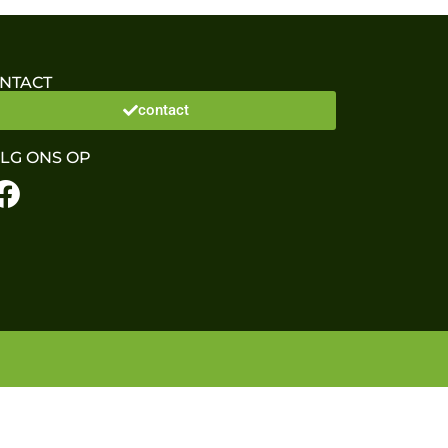
NTACT
contact
LG ONS OP