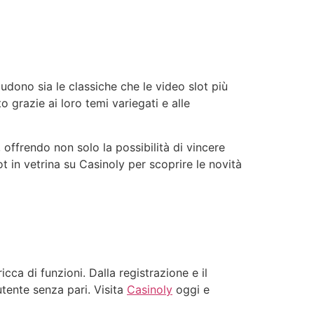
ludono sia le classiche che le video slot più
 grazie ai loro temi variegati e alle
, offrendo non solo la possibilità di vincere
ot in vetrina su Casinoly per scoprire le novità
ca di funzioni. Dalla registrazione e il
utente senza pari. Visita
Casinoly
oggi e