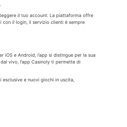
.
oteggere il tuo account. La piattaforma offre
con il login, il servizio clienti è sempre
er iOS e Android, l’app si distingue per la sua
 dal vivo, l’app Casinoly ti permette di
 esclusive e nuovi giochi in uscita,