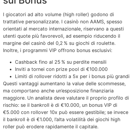
sui Bonus
I giocatori ad alto volume (high roller) godono di
trattative personalizzate. I casinò non AAMS, spesso
orientati al mercato internazionale, riservano a questi
utenti quote più favorevoli, ad esempio riducendo il
margine del casinò del 0,2 % su giochi di roulette.
Inoltre, i programmi VIP offrono bonus esclusivi:
Cashback fino al 25 % su perdite mensili
Inviti a tornei con prize pool di €100.000
Limiti di rollover ridotti a 5x per i bonus più grandi
Questi vantaggi aumentano la value delle scommesse,
ma comportano anche un’esposizione finanziaria
maggiore. Un analista deve valutare il proprio profilo di
rischio: se il bankroll è di €10.000, un bonus VIP di
€5.000 con rollover 10x può essere gestibile; se invece
il bankroll è di €1.000, l’alta volatilità dei giochi high
roller può erodere rapidamente il capitale.