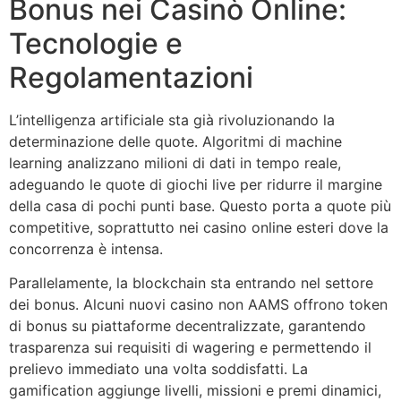
Bonus nei Casinò Online:
Tecnologie e
Regolamentazioni
L’intelligenza artificiale sta già rivoluzionando la
determinazione delle quote. Algoritmi di machine
learning analizzano milioni di dati in tempo reale,
adeguando le quote di giochi live per ridurre il margine
della casa di pochi punti base. Questo porta a quote più
competitive, soprattutto nei casino online esteri dove la
concorrenza è intensa.
Parallelamente, la blockchain sta entrando nel settore
dei bonus. Alcuni nuovi casino non AAMS offrono token
di bonus su piattaforme decentralizzate, garantendo
trasparenza sui requisiti di wagering e permettendo il
prelievo immediato una volta soddisfatti. La
gamification aggiunge livelli, missioni e premi dinamici,