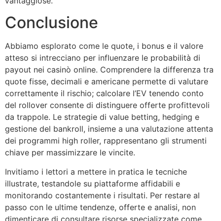
vantaggiose.
Conclusione
Abbiamo esplorato come le quote, i bonus e il valore
atteso si intrecciano per influenzare le probabilità di
payout nei casinò online. Comprendere la differenza tra
quote fisse, decimali e americane permette di valutare
correttamente il rischio; calcolare l’EV tenendo conto
del rollover consente di distinguere offerte profittevoli
da trappole. Le strategie di value betting, hedging e
gestione del bankroll, insieme a una valutazione attenta
dei programmi high roller, rappresentano gli strumenti
chiave per massimizzare le vincite.
Invitiamo i lettori a mettere in pratica le tecniche
illustrate, testandole su piattaforme affidabili e
monitorando costantemente i risultati. Per restare al
passo con le ultime tendenze, offerte e analisi, non
dimenticare di consultare risorse specializzate come