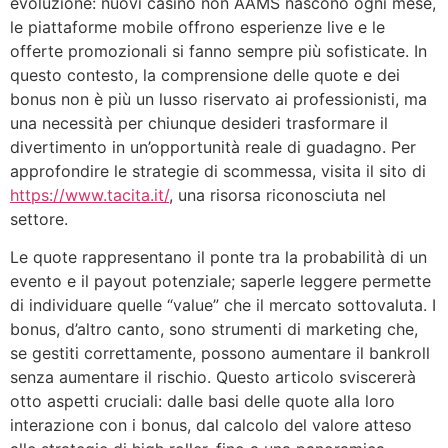
evoluzione: nuovi casino non AAMS nascono ogni mese,
le piattaforme mobile offrono esperienze live e le
offerte promozionali si fanno sempre più sofisticate. In
questo contesto, la comprensione delle quote e dei
bonus non è più un lusso riservato ai professionisti, ma
una necessità per chiunque desideri trasformare il
divertimento in un’opportunità reale di guadagno. Per
approfondire le strategie di scommessa, visita il sito di
https://www.tacita.it/
, una risorsa riconosciuta nel
settore.
Le quote rappresentano il ponte tra la probabilità di un
evento e il payout potenziale; saperle leggere permette
di individuare quelle “value” che il mercato sottovaluta. I
bonus, d’altro canto, sono strumenti di marketing che,
se gestiti correttamente, possono aumentare il bankroll
senza aumentare il rischio. Questo articolo sviscererà
otto aspetti cruciali: dalle basi delle quote alla loro
interazione con i bonus, dal calcolo del valore atteso