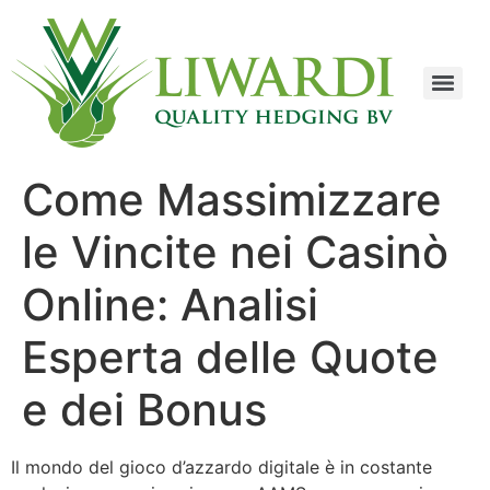
Come Massimizzare
le Vincite nei Casinò
Online: Analisi
Esperta delle Quote
e dei Bonus
Il mondo del gioco d’azzardo digitale è in costante