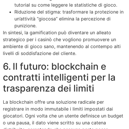
tutorial su come leggere le statistiche di gioco.
Riduzione del stigma: trasformare la protezione in
un’attività “giocosa” elimina la percezione di
punizione.
In sintesi, la gamification può diventare un alleato
strategico per i casinò che vogliono promuovere un
ambiente di gioco sano, mantenendo al contempo alti
livelli di soddisfazione del cliente.
6. Il futuro: blockchain e
contratti intelligenti per la
trasparenza dei limiti
La blockchain offre una soluzione radicale per
registrare in modo immutabile i limiti impostati dai
giocatori. Ogni volta che un utente definisce un budget
o una pausa, il dato viene scritto su una catena