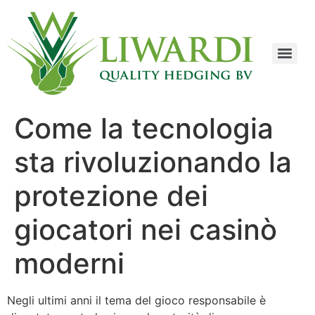
Come la tecnologia
sta rivoluzionando la
protezione dei
giocatori nei casinò
moderni
Negli ultimi anni il tema del gioco responsabile è