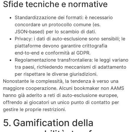
Sfide tecniche e normative
Standardizzazione dei formati: è necessario
concordare un protocollo comune (es.
JSON‑based) per lo scambio di dati.
Privacy: i dati di auto‑esclusione sono sensibili; le
piattaforme devono garantire crittografia
end‑to‑end e conformità al GDPR.
Regolamentazione transfrontaliera: le leggi variano
tra paesi, richiedendo meccanismi di adattamento
per rispettare le diverse giurisdizioni.
Nonostante le complessità, la tendenza è verso una
maggiore cooperazione. Alcuni bookmaker non AAMS
hanno già aderito a reti di auto‑esclusione europee,
offrendo ai giocatori un unico punto di contatto per
gestire le proprie restrizioni.
5. Gamification della