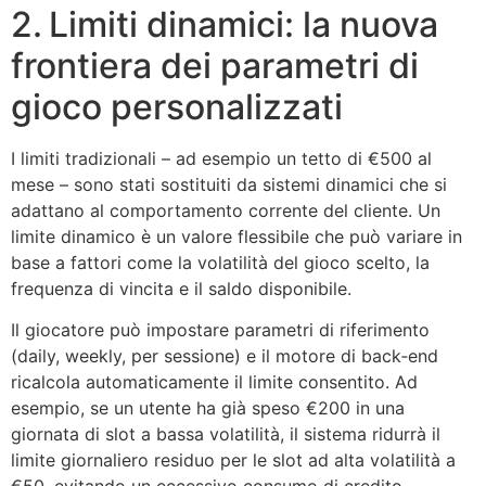
2. Limiti dinamici: la nuova
frontiera dei parametri di
gioco personalizzati
I limiti tradizionali – ad esempio un tetto di €500 al
mese – sono stati sostituiti da sistemi dinamici che si
adattano al comportamento corrente del cliente. Un
limite dinamico è un valore flessibile che può variare in
base a fattori come la volatilità del gioco scelto, la
frequenza di vincita e il saldo disponibile.
Il giocatore può impostare parametri di riferimento
(daily, weekly, per sessione) e il motore di back‑end
ricalcola automaticamente il limite consentito. Ad
esempio, se un utente ha già speso €200 in una
giornata di slot a bassa volatilità, il sistema ridurrà il
limite giornaliero residuo per le slot ad alta volatilità a