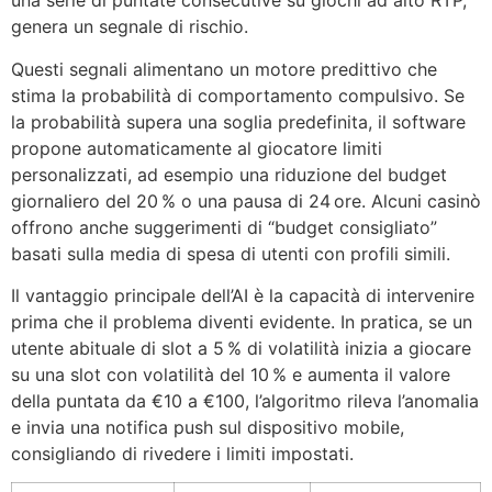
una serie di puntate consecutive su giochi ad alto RTP,
genera un segnale di rischio.
Questi segnali alimentano un motore predittivo che
stima la probabilità di comportamento compulsivo. Se
la probabilità supera una soglia predefinita, il software
propone automaticamente al giocatore limiti
personalizzati, ad esempio una riduzione del budget
giornaliero del 20 % o una pausa di 24 ore. Alcuni casinò
offrono anche suggerimenti di “budget consigliato”
basati sulla media di spesa di utenti con profili simili.
Il vantaggio principale dell’AI è la capacità di intervenire
prima che il problema diventi evidente. In pratica, se un
utente abituale di slot a 5 % di volatilità inizia a giocare
su una slot con volatilità del 10 % e aumenta il valore
della puntata da €10 a €100, l’algoritmo rileva l’anomalia
e invia una notifica push sul dispositivo mobile,
consigliando di rivedere i limiti impostati.