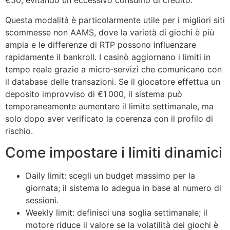
€50, evitando un eccessivo consumo di credito.
Questa modalità è particolarmente utile per i migliori siti
scommesse non AAMS, dove la varietà di giochi è più
ampia e le differenze di RTP possono influenzare
rapidamente il bankroll. I casinò aggiornano i limiti in
tempo reale grazie a micro‑servizi che comunicano con
il database delle transazioni. Se il giocatore effettua un
deposito improvviso di €1 000, il sistema può
temporaneamente aumentare il limite settimanale, ma
solo dopo aver verificato la coerenza con il profilo di
rischio.
Come impostare i limiti dinamici
Daily limit: scegli un budget massimo per la
giornata; il sistema lo adegua in base al numero di
sessioni.
Weekly limit: definisci una soglia settimanale; il
motore riduce il valore se la volatilità dei giochi è