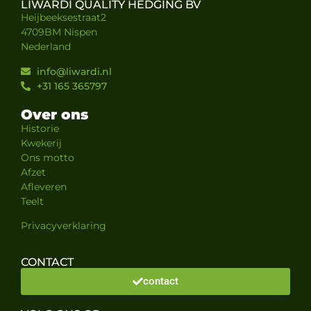
LIWARDI QUALITY HEDGING BV
Heijbeeksestraat2
4709BM Nispen
Nederland
info@liwardi.nl
+31 165 365797
Over ons
Historie
Kwekerij
Ons motto
Afzet
Afleveren
Teelt
Privacyverklaring
CONTACT
contact