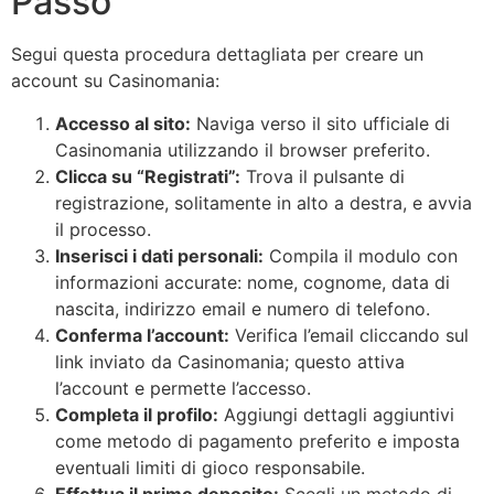
Passo
Segui questa procedura dettagliata per creare un
account su Casinomania:
Accesso al sito:
Naviga verso il sito ufficiale di
Casinomania utilizzando il browser preferito.
Clicca su “Registrati”:
Trova il pulsante di
registrazione, solitamente in alto a destra, e avvia
il processo.
Inserisci i dati personali:
Compila il modulo con
informazioni accurate: nome, cognome, data di
nascita, indirizzo email e numero di telefono.
Conferma l’account:
Verifica l’email cliccando sul
link inviato da Casinomania; questo attiva
l’account e permette l’accesso.
Completa il profilo:
Aggiungi dettagli aggiuntivi
come metodo di pagamento preferito e imposta
eventuali limiti di gioco responsabile.
Effettua il primo deposito:
Scegli un metodo di