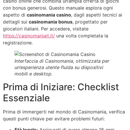
casino online che combina un’ampia offerta di giochi
con bonus generosi. Questo manuale esplora ogni
aspetto di
casinomania casino
, dagli aspetti tecnici ai
dettagli sui
casinomania bonus
, progettato per
giocatori italiani. Per accedere, visitate
https://casinomaniait.it/
una volta completata la
registrazione.
Interfaccia di Casinomania, ottimizzata per
un’esperienza utente fluida su dispositivi
mobili e desktop.
Prima di Iniziare: Checklist
Essenziale
Prima di immergerti nel mondo di Casinomania, verifica
questi punti chiave per evitare problemi futuri:
Età legale:
Assicurati di avere almeno 18 anni,