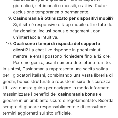
giornalieri, settimanali o mensili, o attiva l’auto-
esclusione temporanea o permanente.
Casinomania è ottimizzato per dispositivi mobili?
Sì, il sito è responsive e l’app mobile offre tutte le
funzionalità, inclusi bonus e pagamenti, con
un’interfaccia intuitiva.
Quali sono i tempi di risposta del supporto
clienti?
La chat live risponde in pochi minuti,
mentre le email possono richiedere fino a 12 ore.
Per emergenze, usa il numero di telefono fornito.
In sintesi, Casinomania rappresenta una scelta solida
per i giocatori italiani, combinando una vasta libreria di
giochi, bonus strutturati e robuste misure di sicurezza.
Utilizza questa guida per navigare in modo informato,
massimizzare i benefici dei
casinomania bonus
e
giocare in un ambiente sicuro e regolamentato. Ricorda
sempre di giocare responsabilmente e di consultare i
termini aggiornati sul sito ufficiale.