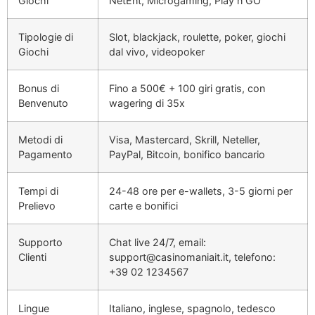
Giochi
NetEnt, Microgaming, Play’n GO
Tipologie di
Slot, blackjack, roulette, poker, giochi
Giochi
dal vivo, videopoker
Bonus di
Fino a 500€ + 100 giri gratis, con
Benvenuto
wagering di 35x
Metodi di
Visa, Mastercard, Skrill, Neteller,
Pagamento
PayPal, Bitcoin, bonifico bancario
Tempi di
24-48 ore per e-wallets, 3-5 giorni per
Prelievo
carte e bonifici
Supporto
Chat live 24/7, email:
Clienti
support@casinomaniait.it, telefono:
+39 02 1234567
Lingue
Italiano, inglese, spagnolo, tedesco