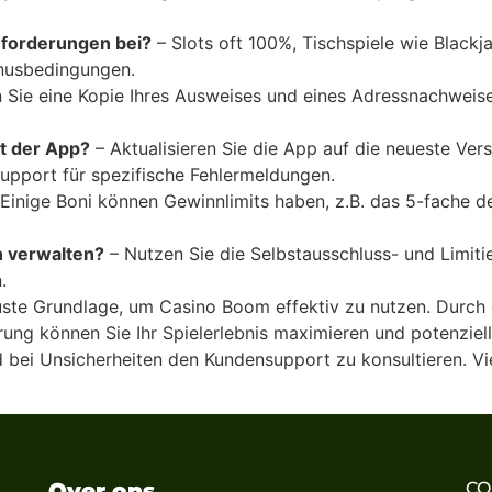
nforderungen bei?
– Slots oft 100%, Tischspiele wie Blackj
onusbedingungen.
 Sie eine Kopie Ihres Ausweises und eines Adressnachweis
t der App?
– Aktualisieren Sie die App auf die neueste Vers
upport für spezifische Fehlermeldungen.
Einige Boni können Gewinnlimits haben, z.B. das 5-fache d
n verwalten?
– Nutzen Sie die Selbstausschluss- und Limiti
.
uste Grundlage, um Casino Boom effektiv zu nutzen. Durch 
ung können Sie Ihr Spielerlebnis maximieren und potenziell
ei Unsicherheiten den Kundensupport zu konsultieren. Viel 
Over ons
CO