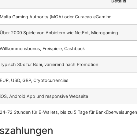
Details
Malta Gaming Authority (MGA) oder Curacao eGaming
Über 2000 Spiele von Anbietern wie NetEnt, Microgaming
Willkommensbonus, Freispiele, Cashback
Typisch 30x für Boni, variierend nach Promotion
EUR, USD, GBP, Cryptocurrencies
iOS, Android App und responsive Webseite
24-72 Stunden für E-Wallets, bis zu 5 Tage für Banküberweisungen
uszahlungen