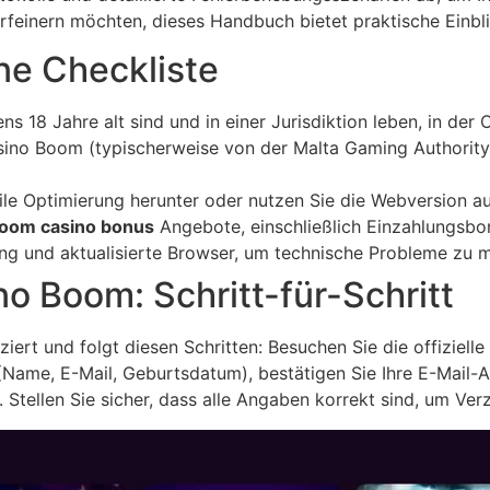
erfeinern möchten, dieses Handbuch bietet praktische Einbli
ne Checkliste
s 18 Jahre alt sind und in einer Jurisdiktion leben, in der O
sino Boom (typischerweise von der Malta Gaming Authority 
le Optimierung herunter oder nutzen Sie die Webversion a
oom casino bonus
Angebote, einschließlich Einzahlungsb
dung und aktualisierte Browser, um technische Probleme zu m
no Boom: Schritt-für-Schritt
t und folgt diesen Schritten: Besuchen Sie die offizielle We
(Name, E-Mail, Geburtsdatum), bestätigen Sie Ihre E-Mail-A
. Stellen Sie sicher, dass alle Angaben korrekt sind, um Ve