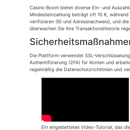
Casino Boom bietet diverse Ein- und Auszahlu
Mindesteinzahlung beträgt oft 10 €, während 
verifizieren (ID und Adressnachweis), und di
überwachen Sie Ihre Transaktionshistorie reg
Sicherheitsmaßnahme
Die Plattform verwendet SSL-Verschlüsselung 
Authentifizierung (2FA) für Konten und arbe
regelmäßig die Datenschutzrichtlinien und ve
Ein eingebettetes Video-Tutorial, das 