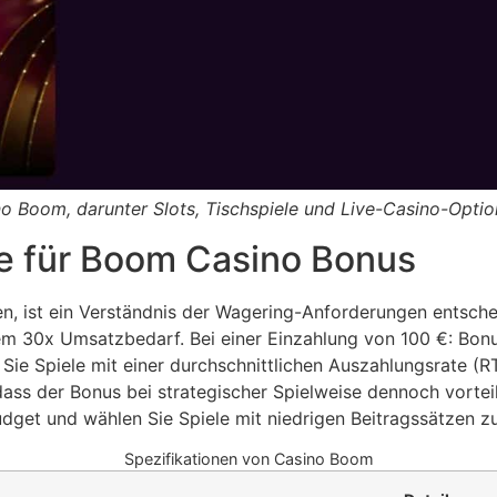
no Boom, darunter Slots, Tischspiele und Live-Casino-Optio
e für Boom Casino Bonus
n, ist ein Verständnis der Wagering-Anforderungen entsche
em 30x Umsatzbedarf. Bei einer Einzahlung von 100 €: Bo
e Spiele mit einer durchschnittlichen Auszahlungsrate (RT
dass der Bonus bei strategischer Spielweise dennoch vorteilh
udget und wählen Sie Spiele mit niedrigen Beitragssätzen z
Spezifikationen von Casino Boom