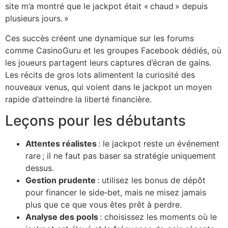
site m’a montré que le jackpot était « chaud » depuis
plusieurs jours. »
Ces succès créent une dynamique sur les forums
comme CasinoGuru et les groupes Facebook dédiés, où
les joueurs partagent leurs captures d’écran de gains.
Les récits de gros lots alimentent la curiosité des
nouveaux venus, qui voient dans le jackpot un moyen
rapide d’atteindre la liberté financière.
Leçons pour les débutants
Attentes réalistes
: le jackpot reste un événement
rare ; il ne faut pas baser sa stratégie uniquement
dessus.
Gestion prudente
: utilisez les bonus de dépôt
pour financer le side‑bet, mais ne misez jamais
plus que ce que vous êtes prêt à perdre.
Analyse des pools
: choisissez les moments où le