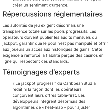
créer un sentiment d’urgence.
Répercussions réglementaires
Les autorités de jeu exigent désormais une
transparence totale sur les pools progressifs. Les
opérateurs doivent publier les audits mensuels du
jackpot, garantir que le pool n’est pas manipulé et offrir
aux joueurs un accès aux historiques de gains. Cette
exigence a renforcé la fiabilité perçue des casinos en
ligne qui respectent ces standards.
Témoignages d’experts
« Le jackpot progressif du Caribbean Stud a
redéfini la façon dont les opérateurs
conçoivent leurs offres table‑first. Les
développeurs intègrent désormais des
algorithmes de « heat‑map » pour ajuster