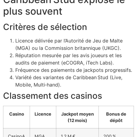
plus souvent
Critères de sélection
Licence délivrée par l’Autorité de Jeu de Malte
(MGA) ou la Commission britannique (UKGC).
Réputation mesurée par les avis joueurs et les
audits de paiement (eCOGRA, iTech Labs).
Fréquence des paiements de jackpots progressifs.
Variété des variantes de Caribbean Stud (Live,
Mobile, Multi‑hand).
Classement des casinos
Casino
Licence
Jackpot moyen
Bonus de
(12 mois)
dépôt
CasinoA
MGA
1,2 M €
200 %