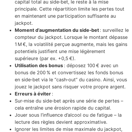
capital total au side‑bet, le reste à la mise
principale. Cette répartition limite les pertes tout
en maintenant une participation suffisante au
jackpot.
Moment d’augmentation du side‑bet
: surveillez le
compteur du jackpot. Lorsque le montant dépasse
1 M €, la volatilité perçue augmente, mais les gains
potentiels justifient une mise légèrement
supérieure (par ex. +0,5 €).
Utilisation des bonus
: déposez 100 € avec un
bonus de 200 % et convertissez les fonds bonus
en side‑bet via le “cash‑out” du casino. Ainsi, vous
jouez le jackpot sans risquer votre propre argent.
Erreurs à éviter
:
Sur‑mise du side‑bet après une série de pertes –
cela entraîne une érosion rapide du capital.
Jouer sous l’influence d’alcool ou de fatigue – la
lecture des règles devient approximative.
Ignorer les limites de mise maximale du jackpot,