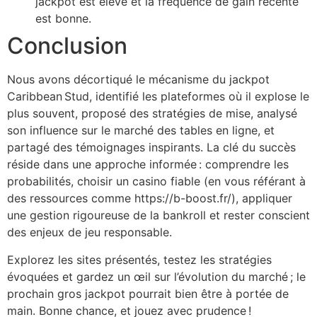
jackpot est élevé et la fréquence de gain récente
est bonne.
Conclusion
Nous avons décortiqué le mécanisme du jackpot
Caribbean Stud, identifié les plateformes où il explose le
plus souvent, proposé des stratégies de mise, analysé
son influence sur le marché des tables en ligne, et
partagé des témoignages inspirants. La clé du succès
réside dans une approche informée : comprendre les
probabilités, choisir un casino fiable (en vous référant à
des ressources comme https://b-boost.fr/), appliquer
une gestion rigoureuse de la bankroll et rester conscient
des enjeux de jeu responsable.
Explorez les sites présentés, testez les stratégies
évoquées et gardez un œil sur l’évolution du marché ; le
prochain gros jackpot pourrait bien être à portée de
main. Bonne chance, et jouez avec prudence !