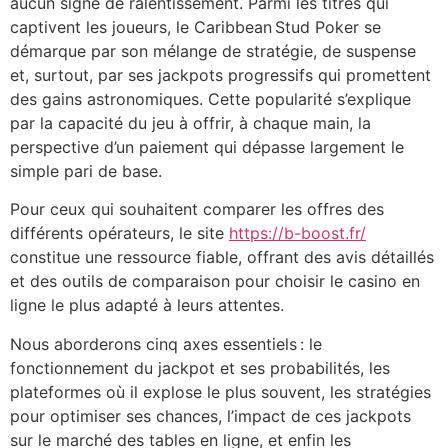
aucun signe de ralentissement. Parmi les titres qui
captivent les joueurs, le Caribbean Stud Poker se
démarque par son mélange de stratégie, de suspense
et, surtout, par ses jackpots progressifs qui promettent
des gains astronomiques. Cette popularité s’explique
par la capacité du jeu à offrir, à chaque main, la
perspective d’un paiement qui dépasse largement le
simple pari de base.
Pour ceux qui souhaitent comparer les offres des
différents opérateurs, le site
https://b-boost.fr/
constitue une ressource fiable, offrant des avis détaillés
et des outils de comparaison pour choisir le casino en
ligne le plus adapté à leurs attentes.
Nous aborderons cinq axes essentiels : le
fonctionnement du jackpot et ses probabilités, les
plateformes où il explose le plus souvent, les stratégies
pour optimiser ses chances, l’impact de ces jackpots
sur le marché des tables en ligne, et enfin les