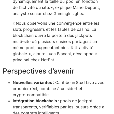
dynamiquement la taille du pool en fonction
de l’activité du site. », explique Marie Dupont,
analyste senior chez GamingInsights.
« Nous observons une convergence entre les
slots progressifs et les tables de casino. La
blockchain ouvre la porte à des jackpots
multi‑site où plusieurs casinos partagent un
même pool, augmentant ainsi l’attractivité
globale. », ajoute Luca Bianchi, développeur
principal chez NetEnt.
Perspectives d’avenir
Nouvelles variantes
: Caribbean Stud Live avec
croupier réel, combiné à un side‑bet
crypto‑compatible.
Intégration blockchain
: pools de jackpot
transparents, vérifiables par les joueurs grâce à
des contrats intelligents.