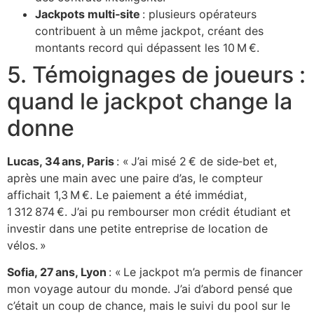
Jackpots multi‑site
: plusieurs opérateurs
contribuent à un même jackpot, créant des
montants record qui dépassent les 10 M €.
5. Témoignages de joueurs :
quand le jackpot change la
donne
Lucas, 34 ans, Paris
: « J’ai misé 2 € de side‑bet et,
après une main avec une paire d’as, le compteur
affichait 1,3 M €. Le paiement a été immédiat,
1 312 874 €. J’ai pu rembourser mon crédit étudiant et
investir dans une petite entreprise de location de
vélos. »
Sofia, 27 ans, Lyon
: « Le jackpot m’a permis de financer
mon voyage autour du monde. J’ai d’abord pensé que
c’était un coup de chance, mais le suivi du pool sur le