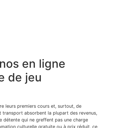
nos en ligne
e de jeu
 leurs premiers cours et, surtout, de
 et transport absorbent la plupart des revenus,
de détente qui ne greffent pas une charge
ation culturelle gratuite ou à prix réduit, ce