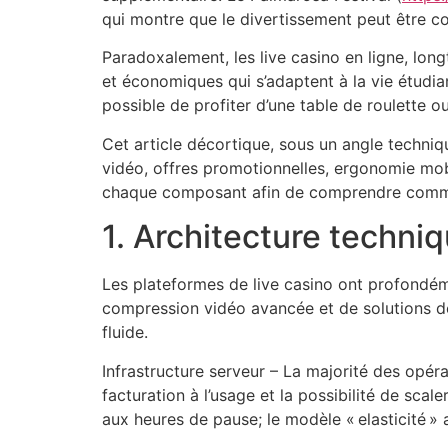
qui montre que le divertissement peut être 
Paradoxalement, les live casino en ligne, l
et économiques qui s’adaptent à la vie étudian
possible de profiter d’une table de roulette 
Cet article décortique, sous un angle technique
vidéo, offres promotionnelles, ergonomie mo
chaque composant afin de comprendre comment
1. Architecture techniq
Les plateformes de live casino ont profondém
compression vidéo avancée et de solutions de
fluide.
Infrastructure serveur – La majorité des opér
facturation à l’usage et la possibilité de sc
aux heures de pause; le modèle « elasticité » a