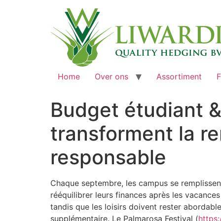
Home
Over ons
Assortiment
F
Budget étudiant &
transforment la r
responsable
Chaque septembre, les campus se remplissent 
rééquilibrer leurs finances après les vacances 
tandis que les loisirs doivent rester abordab
supplémentaire. Le Palmarosa Festival (
https: