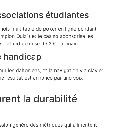
associations étudiantes
rnois multitable de poker en ligne pendant
mpion Quiz”) et le casino sponsorise les
 plafond de mise de 2 € par main.
de handicap
r les daltoniens, et la navigation via clavier
que résultat est annoncé par une voix
ent la durabilité
ession génère des métriques qui alimentent