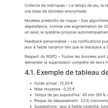
Collecte de métriques – Le temps de jeu, la 
une base de données anonymisée.
Modèles prédictifs de risque – Des algorithme
dépendance, comme une augmentation de 20 %
un seuil, le système propose automatiquement
Feedback personnalisé – Les notifications pus
jeux à faible variance tels que le blackjack à 
Respect du RGPD – Toutes les données sont ps
demander la suppression complète de leurs hi
4.1. Exemple de tableau de
Solde actuel : 12,50 €
Mise moyenne : 0,25 €
Temps de jeu aujourd’hui : 45 min (85 % 
Risque de dépassement : 23 % (recomman
Suggestions : jeux à faible volatilité, tut