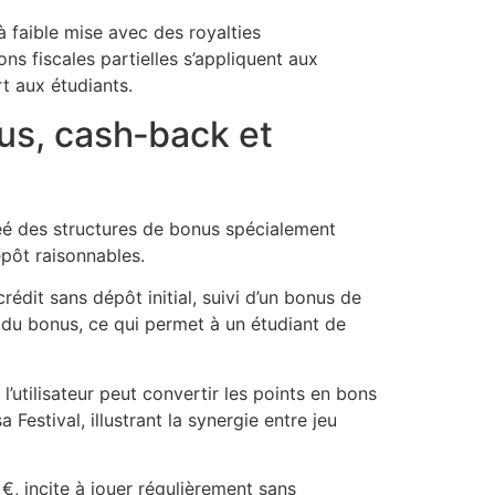
 faible mise avec des royalties
s fiscales partielles s’appliquent aux
t aux étudiants.
us, cash‑back et
créé des structures de bonus spécialement
épôt raisonnables.
rédit sans dépôt initial, suivi d’un bonus de
 du bonus, ce qui permet à un étudiant de
’utilisateur peut convertir les points en bons
Festival, illustrant la synergie entre jeu
, incite à jouer régulièrement sans