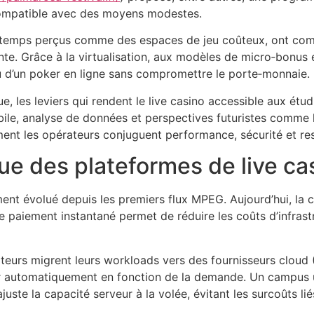
compatible avec des moyens modestes.
ongtemps perçus comme des espaces de jeu coûteux, ont co
te. Grâce à la virtualisation, aux modèles de micro‑bonus e
ou d’un poker en ligne sans compromettre le porte‑monnaie.
, les leviers qui rendent le live casino accessible aux étudi
bile, analyse de données et perspectives futuristes comme
 les opérateurs conjuguent performance, sécurité et resp
ue des plateformes de live cas
ent évolué depuis les premiers flux MPEG. Aujourd’hui, la
 paiement instantané permet de réduire les coûts d’infrast
ateurs migrent leurs workloads vers des fournisseurs cloud
aler automatiquement en fonction de la demande. Un campus u
juste la capacité serveur à la volée, évitant les surcoûts li