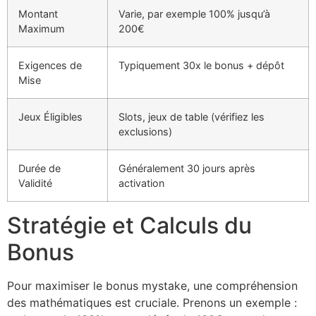
Montant
Varie, par exemple 100% jusqu’à
Maximum
200€
Exigences de
Typiquement 30x le bonus + dépôt
Mise
Jeux Éligibles
Slots, jeux de table (vérifiez les
exclusions)
Durée de
Généralement 30 jours après
Validité
activation
Stratégie et Calculs du
Bonus
Pour maximiser le bonus mystake, une compréhension
des mathématiques est cruciale. Prenons un exemple :