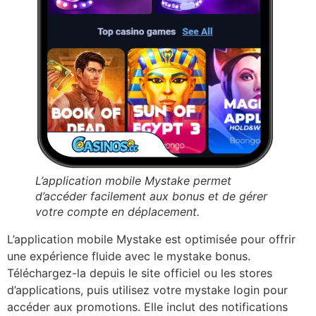
L’application mobile Mystake permet
d’accéder facilement aux bonus et de gérer
votre compte en déplacement.
L’application mobile Mystake est optimisée pour offrir
une expérience fluide avec le mystake bonus.
Téléchargez-la depuis le site officiel ou les stores
d’applications, puis utilisez votre mystake login pour
accéder aux promotions. Elle inclut des notifications