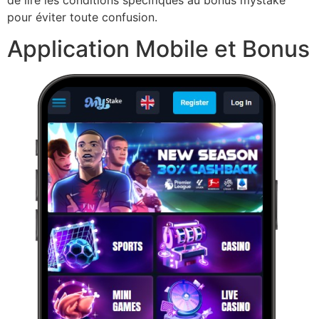
pour éviter toute confusion.
Application Mobile et Bonus