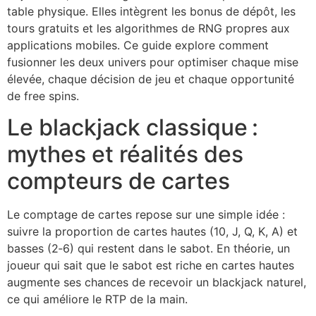
table physique. Elles intègrent les bonus de dépôt, les
tours gratuits et les algorithmes de RNG propres aux
applications mobiles. Ce guide explore comment
fusionner les deux univers pour optimiser chaque mise
élevée, chaque décision de jeu et chaque opportunité
de free spins.
Le blackjack classique :
mythes et réalités des
compteurs de cartes
Le comptage de cartes repose sur une simple idée :
suivre la proportion de cartes hautes (10, J, Q, K, A) et
basses (2‑6) qui restent dans le sabot. En théorie, un
joueur qui sait que le sabot est riche en cartes hautes
augmente ses chances de recevoir un blackjack naturel,
ce qui améliore le RTP de la main.