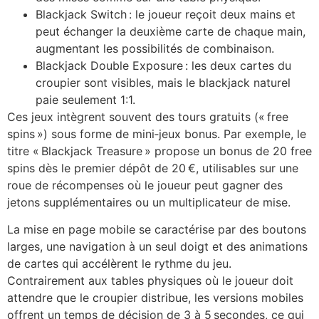
Blackjack Switch : le joueur reçoit deux mains et
peut échanger la deuxième carte de chaque main,
augmentant les possibilités de combinaison.
Blackjack Double Exposure : les deux cartes du
croupier sont visibles, mais le blackjack naturel
paie seulement 1:1.
Ces jeux intègrent souvent des tours gratuits (« free
spins ») sous forme de mini‑jeux bonus. Par exemple, le
titre « Blackjack Treasure » propose un bonus de 20 free
spins dès le premier dépôt de 20 €, utilisables sur une
roue de récompenses où le joueur peut gagner des
jetons supplémentaires ou un multiplicateur de mise.
La mise en page mobile se caractérise par des boutons
larges, une navigation à un seul doigt et des animations
de cartes qui accélèrent le rythme du jeu.
Contrairement aux tables physiques où le joueur doit
attendre que le croupier distribue, les versions mobiles
offrent un temps de décision de 3 à 5 secondes, ce qui