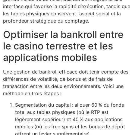
interface qui favorise la rapidité d’exécution, tandis que
les tables physiques conservent l’aspect social et la
profondeur stratégique du comptage.
Optimiser la bankroll entre
le casino terrestre et les
applications mobiles
Une gestion de bankroll efficace doit tenir compte des
différences de volatilité, de bonus et de frais de
transaction entre les deux environnements. Voici une
méthode en trois étapes :
Segmentation du capital : allouer 60 % du fonds
total aux tables physiques (où le RTP est
légèrement supérieur) et 40 % aux applications
mobiles (où les free spins et les bonus de dépôt
offrent un levier supplémentaire).