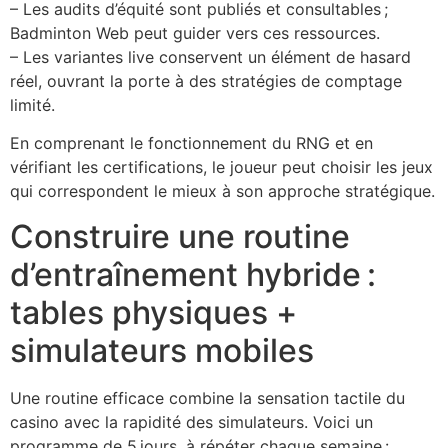
– Les audits d’équité sont publiés et consultables ;
Badminton Web peut guider vers ces ressources.
– Les variantes live conservent un élément de hasard
réel, ouvrant la porte à des stratégies de comptage
limité.
En comprenant le fonctionnement du RNG et en
vérifiant les certifications, le joueur peut choisir les jeux
qui correspondent le mieux à son approche stratégique.
Construire une routine
d’entraînement hybride :
tables physiques +
simulateurs mobiles
Une routine efficace combine la sensation tactile du
casino avec la rapidité des simulateurs. Voici un
programme de 5 jours, à répéter chaque semaine :