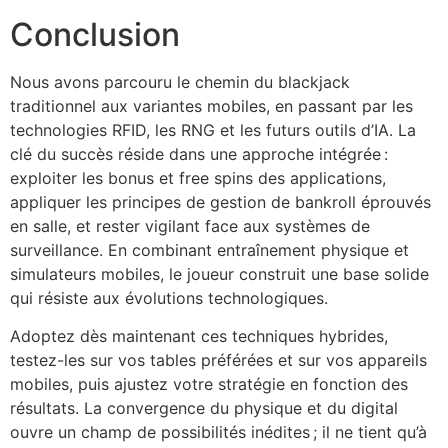
Conclusion
Nous avons parcouru le chemin du blackjack
traditionnel aux variantes mobiles, en passant par les
technologies RFID, les RNG et les futurs outils d’IA. La
clé du succès réside dans une approche intégrée :
exploiter les bonus et free spins des applications,
appliquer les principes de gestion de bankroll éprouvés
en salle, et rester vigilant face aux systèmes de
surveillance. En combinant entraînement physique et
simulateurs mobiles, le joueur construit une base solide
qui résiste aux évolutions technologiques.
Adoptez dès maintenant ces techniques hybrides,
testez-les sur vos tables préférées et sur vos appareils
mobiles, puis ajustez votre stratégie en fonction des
résultats. La convergence du physique et du digital
ouvre un champ de possibilités inédites ; il ne tient qu’à