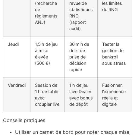
(recherche
revue de
les limites
de
statistiques
du RNG
règlements
RNG
ANJ)
(rapport
audit)
Jeudi
1,5 h de jeu
30 min de
Tester la
à mise
drills de
gestion de
élevée
prise de
bankroll
(500 €)
décision
sous stress
rapide
Vendredi
Session de
1 h de jeu
Fusionner
1 h de table
Live Dealer
l’expérience
avec
avec bonus
réelle et
croupier live
de dépôt
digitale
Conseils pratiques
Utiliser un carnet de bord pour noter chaque mise,