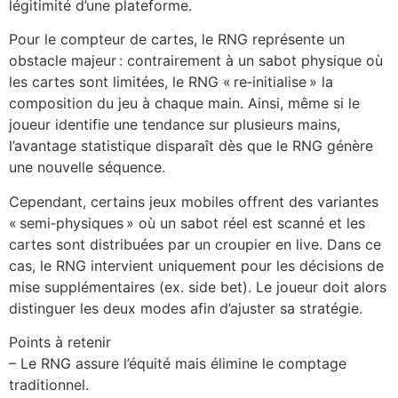
légitimité d’une plateforme.
Pour le compteur de cartes, le RNG représente un
obstacle majeur : contrairement à un sabot physique où
les cartes sont limitées, le RNG « re‑initialise » la
composition du jeu à chaque main. Ainsi, même si le
joueur identifie une tendance sur plusieurs mains,
l’avantage statistique disparaît dès que le RNG génère
une nouvelle séquence.
Cependant, certains jeux mobiles offrent des variantes
« semi‑physiques » où un sabot réel est scanné et les
cartes sont distribuées par un croupier en live. Dans ce
cas, le RNG intervient uniquement pour les décisions de
mise supplémentaires (ex. side bet). Le joueur doit alors
distinguer les deux modes afin d’ajuster sa stratégie.
Points à retenir
– Le RNG assure l’équité mais élimine le comptage
traditionnel.