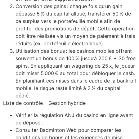
Conversion des gains : chaque fois qu’un gain
dépasse 5 % du capital alloué, transférer 50 % de
ce surplus vers le portefeuille mobile afin de
profiter des promotions de dépôt. Cette opération
doit être réalisée via un moyen de paiement à frais
réduits (ex. portefeuille électronique).
Utilisation des bonus : les casinos mobiles offrent
souvent un bonus de 100 % jusqu’à 200 € + 30 free
spins. En appliquant un wagering de 25 x, le joueur
doit miser 5 000 € au total pour débloquer le cash.
En planifiant ces mises dans le cadre de la bankroll
mobile, le risque reste limité à 2 % du capital
dédié.
Liste de contrôle – Gestion hybride
Vérifier la régulation ANJ du casino en ligne avant
de déposer.
Consulter Badminton Web pour comparer les
conditions de bonus et les exigences de mise.