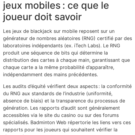
jeux mobiles : ce que le
joueur doit savoir
Les jeux de blackjack sur mobile reposent sur un
générateur de nombres aléatoires (RNG) certifié par des
laboratoires indépendants (ex. iTech Labs). Le RNG
produit une séquence de bits qui détermine la
distribution des cartes à chaque main, garantissant que
chaque carte a la même probabilité d’apparaître,
indépendamment des mains précédentes.
Les audits d’équité vérifient deux aspects : la conformité
du RNG aux standards de l’industrie (uniformité,
absence de biais) et la transparence du processus de
génération. Les rapports d’audit sont généralement
accessibles via le site du casino ou sur des forums
spécialisés. Badminton Web répertorie les liens vers ces
rapports pour les joueurs qui souhaitent vérifier la