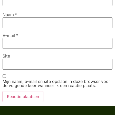
Naam
*
E-mail
*
Site
Mijn naam, e-mail en site opslaan in deze browser voor
de volgende keer wanneer ik een reactie plaats.