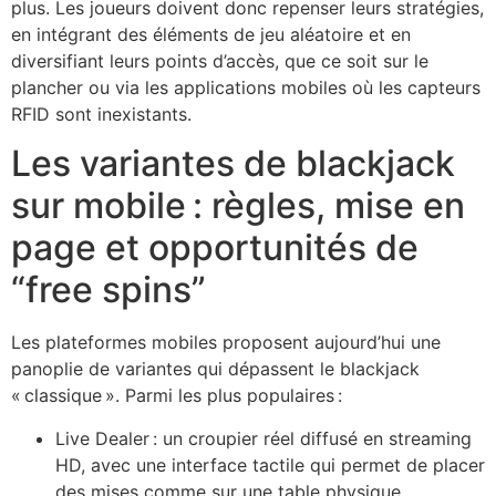
plus. Les joueurs doivent donc repenser leurs stratégies,
en intégrant des éléments de jeu aléatoire et en
diversifiant leurs points d’accès, que ce soit sur le
plancher ou via les applications mobiles où les capteurs
RFID sont inexistants.
Les variantes de blackjack
sur mobile : règles, mise en
page et opportunités de
“free spins”
Les plateformes mobiles proposent aujourd’hui une
panoplie de variantes qui dépassent le blackjack
« classique ». Parmi les plus populaires :
Live Dealer : un croupier réel diffusé en streaming
HD, avec une interface tactile qui permet de placer
des mises comme sur une table physique.