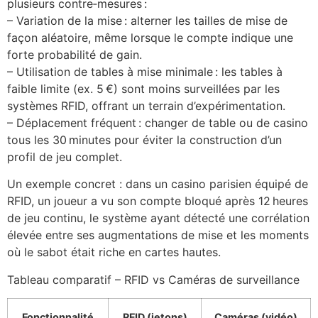
plusieurs contre‑mesures :
– Variation de la mise : alterner les tailles de mise de
façon aléatoire, même lorsque le compte indique une
forte probabilité de gain.
– Utilisation de tables à mise minimale : les tables à
faible limite (ex. 5 €) sont moins surveillées par les
systèmes RFID, offrant un terrain d’expérimentation.
– Déplacement fréquent : changer de table ou de casino
tous les 30 minutes pour éviter la construction d’un
profil de jeu complet.
Un exemple concret : dans un casino parisien équipé de
RFID, un joueur a vu son compte bloqué après 12 heures
de jeu continu, le système ayant détecté une corrélation
élevée entre ses augmentations de mise et les moments
où le sabot était riche en cartes hautes.
Tableau comparatif – RFID vs Caméras de surveillance
Fonctionnalité
RFID (jetons)
Caméras (vidéo)