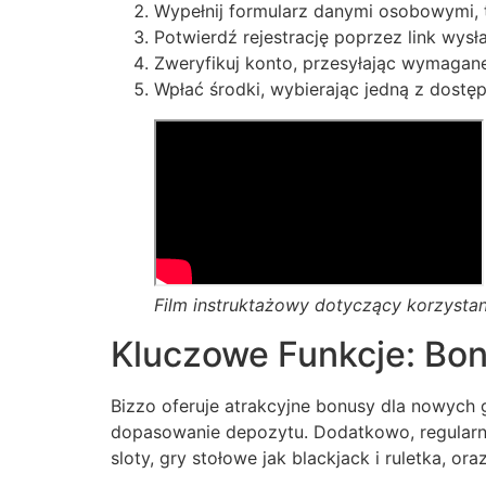
Wypełnij formularz danymi osobowymi, ta
Potwierdź rejestrację poprzez link wysła
Zweryfikuj konto, przesyłając wymagan
Wpłać środki, wybierając jedną z dostę
Film instruktażowy dotyczący korzystan
Kluczowe Funkcje: Bon
Bizzo oferuje atrakcyjne bonusy dla nowych g
dopasowanie depozytu. Dodatkowo, regularne
sloty, gry stołowe jak blackjack i ruletka,