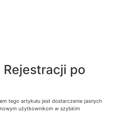
Rejestracji po
em tego artykułu jest dostarczenie jasnych
móc nowym użytkownikom w szybkim