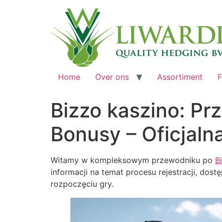
Home
Over ons
Assortiment
F
Bizzo kaszino: Pr
Bonusy – Oficjaln
Witamy w kompleksowym przewodniku po
B
informacji na temat procesu rejestracji, d
rozpoczęciu gry.