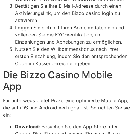
Bestätigen Sie Ihre E-Mail-Adresse durch einen
Aktivierungslink, um den Bizzo casino login zu
aktivieren.
Loggen Sie sich mit Ihren Anmeldedaten ein und
vollenden Sie die KYC-Verifikation, um
Einzahlungen und Abhebungen zu ermöglichen.
Nutzen Sie den Willkommensbonus nach Ihrer
ersten Einzahlung, indem Sie den entsprechenden
Code im Kassenbereich eingeben.
Die Bizzo Casino Mobile
App
Für unterwegs bietet Bizzo eine optimierte Mobile App,
die auf iOS und Android verfügbar ist. So richten Sie sie
ein:
Download:
Besuchen Sie den App Store oder
Google Play Store und suchen Sie nach “Bizzo