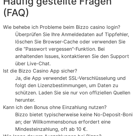
Häufig gestellte Fragen
(FAQ)
Wie behebe ich Probleme beim Bizzo casino login?
Überprüfen Sie Ihre Anmeldedaten auf Tippfehler,
löschen Sie Browser-Cache oder verwenden Sie
die “Passwort vergessen”-Funktion. Bei
anhaltenden Issues, kontaktieren Sie den Support
über Live-Chat.
Ist die Bizzo Casino App sicher?
Ja, die App verwendet SSL-Verschlüsselung und
folgt den Lizenzbestimmungen, um Daten zu
schützen. Laden Sie sie nur von offiziellen Quellen
herunter.
Kann ich den Bonus ohne Einzahlung nutzen?
Bizzo bietet typischerweise keine No-Deposit-Boni
an; der Willkommensbonus erfordert eine
Mindesteinzahlung, oft ab 10 €.