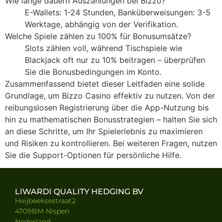
Wie lange dauern Auszahlungen bei Bizzo?
E-Wallets: 1-24 Stunden, Banküberweisungen: 3-5
Werktage, abhängig von der Verifikation.
Welche Spiele zählen zu 100% für Bonusumsätze?
Slots zählen voll, während Tischspiele wie
Blackjack oft nur zu 10% beitragen – überprüfen
Sie die Bonusbedingungen im Konto.
Zusammenfassend bietet dieser Leitfaden eine solide
Grundlage, um Bizzo Casino effektiv zu nutzen. Von der
reibungslosen Registrierung über die App-Nutzung bis
hin zu mathematischen Bonusstrategien – halten Sie sich
an diese Schritte, um Ihr Spielerlebnis zu maximieren
und Risiken zu kontrollieren. Bei weiteren Fragen, nutzen
Sie die Support-Optionen für persönliche Hilfe.
LIWARDI QUALITY HEDGING BV
Heijbeeksestraat2
4709BM Nispen
Nederland