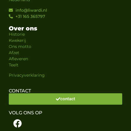
info@liwardi.nl
+31 165 365797
Over ons
Historie
Kwekerij
Ons motto
Afzet
Afleveren
Teelt
Privacyverklaring
CONTACT
contact
VOLG ONS OP