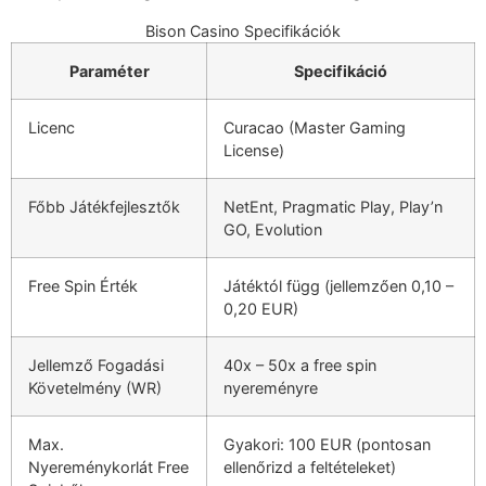
Bison Casino Specifikációk
Paraméter
Specifikáció
Licenc
Curacao (Master Gaming
License)
Főbb Játékfejlesztők
NetEnt, Pragmatic Play, Play’n
GO, Evolution
Free Spin Érték
Játéktól függ (jellemzően 0,10 –
0,20 EUR)
Jellemző Fogadási
40x – 50x a free spin
Követelmény (WR)
nyereményre
Max.
Gyakori: 100 EUR (pontosan
Nyereménykorlát Free
ellenőrizd a feltételeket)