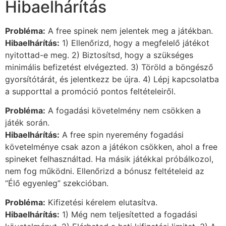
Hibaelhárítás
Probléma:
A free spinek nem jelentek meg a játékban.
Hibaelhárítás:
1) Ellenőrizd, hogy a megfelelő játékot
nyitottad-e meg. 2) Biztosítsd, hogy a szükséges
minimális befizetést elvégezted. 3) Töröld a böngésző
gyorsítótárát, és jelentkezz be újra. 4) Lépj kapcsolatba
a supporttal a promóció pontos feltételeiről.
Probléma:
A fogadási követelmény nem csökken a
játék során.
Hibaelhárítás:
A free spin nyeremény fogadási
követelménye csak azon a játékon csökken, ahol a free
spineket felhasználtad. Ha másik játékkal próbálkozol,
nem fog működni. Ellenőrizd a bónusz feltételeid az
“Élő egyenleg” szekcióban.
Probléma:
Kifizetési kérelem elutasítva.
Hibaelhárítás:
1) Még nem teljesítetted a fogadási