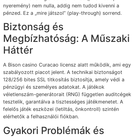
nyeremény) nem nulla, addig nem tudod kivenni a
pénzed. Ez a „mire játszol” (play-through) sorrend.
Biztonság és
Megbízhatóság: A Műszaki
Háttér
A Bison casino Curacao licensz alatt működik, ami egy
szabályozott piacot jelent. A technikai biztonságot
128/256 bites SSL titkosítás biztosítja, amely védi a
pénzügyi és személyes adatokat. A játékok
véletlenszám-generátorait (RNG) független auditcégek
tesztelik, garantálva a tisztességes játékmenetet. A
felelős játék eszközei (letiltás, önkontroll) szintén
elérhetők a felhasználói fiókban.
Gyakori Problémák és