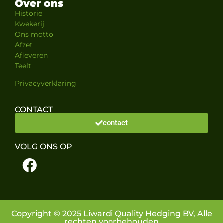
Over ons
Historie
Kwekerij
Ons motto
Afzet
Afleveren
Teelt
Privacyverklaring
CONTACT
contact
VOLG ONS OP
Copyright © 2025 Liwardi Quality Hedging BV, Alle
rechten voorbehouden