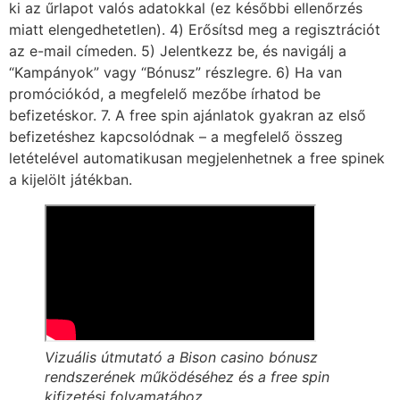
ki az űrlapot valós adatokkal (ez későbbi ellenőrzés
miatt elengedhetetlen). 4) Erősítsd meg a regisztrációt
az e-mail címeden. 5) Jelentkezz be, és navigálj a
“Kampányok” vagy “Bónusz” részlegre. 6) Ha van
promóciókód, a megfelelő mezőbe írhatod be
befizetéskor. 7. A free spin ajánlatok gyakran az első
befizetéshez kapcsolódnak – a megfelelő összeg
letételével automatikusan megjelenhetnek a free spinek
a kijelölt játékban.
Vizuális útmutató a Bison casino bónusz
rendszerének működéséhez és a free spin
kifizetési folyamatához.