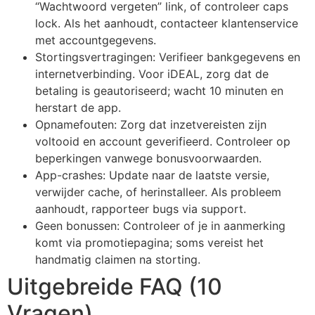
“Wachtwoord vergeten” link, of controleer caps
lock. Als het aanhoudt, contacteer klantenservice
met accountgegevens.
Stortingsvertragingen: Verifieer bankgegevens en
internetverbinding. Voor iDEAL, zorg dat de
betaling is geautoriseerd; wacht 10 minuten en
herstart de app.
Opnamefouten: Zorg dat inzetvereisten zijn
voltooid en account geverifieerd. Controleer op
beperkingen vanwege bonusvoorwaarden.
App-crashes: Update naar de laatste versie,
verwijder cache, of herinstalleer. Als probleem
aanhoudt, rapporteer bugs via support.
Geen bonussen: Controleer of je in aanmerking
komt via promotiepagina; soms vereist het
handmatig claimen na storting.
Uitgebreide FAQ (10
Vragen)