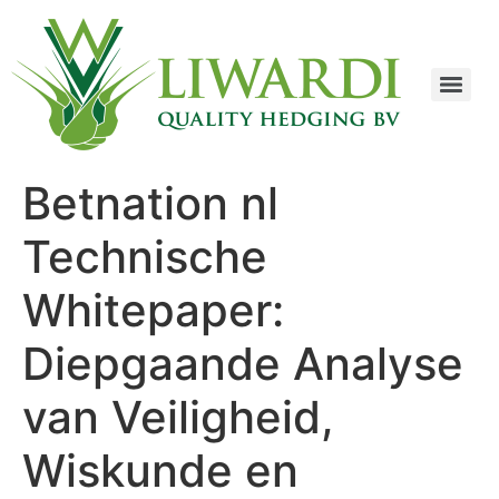
Betnation nl
Technische
Whitepaper:
Diepgaande Analyse
van Veiligheid,
Wiskunde en