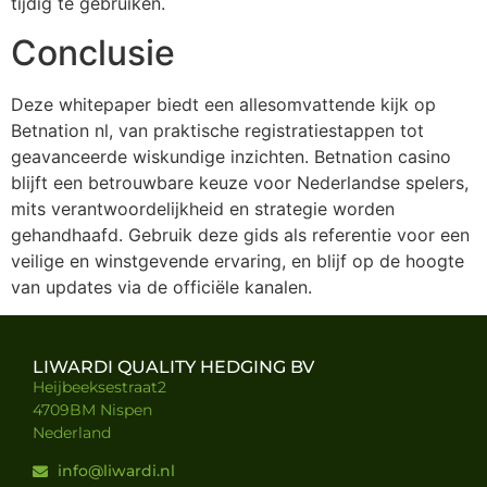
tijdig te gebruiken.
Conclusie
Deze whitepaper biedt een allesomvattende kijk op
Betnation nl, van praktische registratiestappen tot
geavanceerde wiskundige inzichten. Betnation casino
blijft een betrouwbare keuze voor Nederlandse spelers,
mits verantwoordelijkheid en strategie worden
gehandhaafd. Gebruik deze gids als referentie voor een
veilige en winstgevende ervaring, en blijf op de hoogte
van updates via de officiële kanalen.
LIWARDI QUALITY HEDGING BV
Heijbeeksestraat2
4709BM Nispen
Nederland
info@liwardi.nl