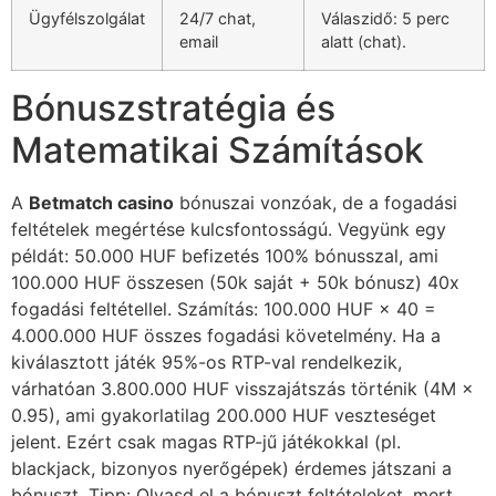
Ügyfélszolgálat
24/7 chat,
Válaszidő: 5 perc
email
alatt (chat).
Bónuszstratégia és
Matematikai Számítások
A
Betmatch casino
bónuszai vonzóak, de a fogadási
feltételek megértése kulcsfontosságú. Vegyünk egy
példát: 50.000 HUF befizetés 100% bónusszal, ami
100.000 HUF összesen (50k saját + 50k bónusz) 40x
fogadási feltétellel. Számítás: 100.000 HUF × 40 =
4.000.000 HUF összes fogadási követelmény. Ha a
kiválasztott játék 95%-os RTP-val rendelkezik,
várhatóan 3.800.000 HUF visszajátszás történik (4M ×
0.95), ami gyakorlatilag 200.000 HUF veszteséget
jelent. Ezért csak magas RTP-jű játékokkal (pl.
blackjack, bizonyos nyerőgépek) érdemes játszani a
bónuszt. Tipp: Olvasd el a bónuszt feltételeket, mert