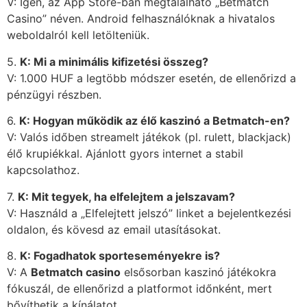
V: Igen, az App Store-ban megtalálható „Betmatch
Casino” néven. Android felhasználóknak a hivatalos
weboldalról kell letölteniük.
5.
K: Mi a minimális kifizetési összeg?
V: 1.000 HUF a legtöbb módszer esetén, de ellenőrizd a
pénzügyi részben.
6.
K: Hogyan működik az élő kaszinó a Betmatch-en?
V: Valós időben streamelt játékok (pl. rulett, blackjack)
élő krupiékkal. Ajánlott gyors internet a stabil
kapcsolathoz.
7.
K: Mit tegyek, ha elfelejtem a jelszavam?
V: Használd a „Elfelejtett jelszó” linket a bejelentkezési
oldalon, és kövesd az email utasításokat.
8.
K: Fogadhatok sporteseményekre is?
V: A
Betmatch casino
elsősorban kaszinó játékokra
fókuszál, de ellenőrizd a platformot időnként, mert
bővíthetik a kínálatot.