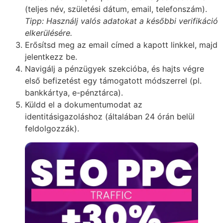
(teljes név, születési dátum, email, telefonszám).
Tipp: Használj valós adatokat a későbbi verifikáció
elkerülésére.
Erősítsd meg az email címed a kapott linkkel, majd
jelentkezz be.
Navigálj a pénzügyek szekcióba, és hajts végre
első befizetést egy támogatott módszerrel (pl.
bankkártya, e-pénztárca).
Küldd el a dokumentumodat az
identitásigazoláshoz (általában 24 órán belül
feldolgozzák).