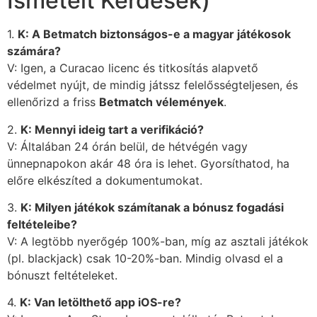
Ismételt Kérdések)
1.
K: A Betmatch biztonságos-e a magyar játékosok
számára?
V: Igen, a Curacao licenc és titkosítás alapvető
védelmet nyújt, de mindig játssz felelősségteljesen, és
ellenőrizd a friss
Betmatch vélemények
.
2.
K: Mennyi ideig tart a verifikáció?
V: Általában 24 órán belül, de hétvégén vagy
ünnepnapokon akár 48 óra is lehet. Gyorsíthatod, ha
előre elkészíted a dokumentumokat.
3.
K: Milyen játékok számítanak a bónusz fogadási
feltételeibe?
V: A legtöbb nyerőgép 100%-ban, míg az asztali játékok
(pl. blackjack) csak 10-20%-ban. Mindig olvasd el a
bónuszt feltételeket.
4.
K: Van letölthető app iOS-re?