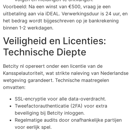
Voorbeeld: Na een winst van €500, vraag je een
uitbetaling aan via iDEAL. Verwerkingsduur is 24 uur, en
het bedrag wordt bijgeschreven op je bankrekening
binnen 1-2 werkdagen.
Veiligheid en Licenties:
Technische Diepte
Betcity nl opereert onder een licentie van de
Kansspelautoriteit, wat strikte naleving van Nederlandse
wetgeving garandeert. Technische maatregelen
omvatten:
SSL-encryptie voor alle data-overdracht.
Tweefactorauthenticatie (2FA) voor extra
beveiliging bij Betcity inloggen.
Regelmatige audits door onafhankelijke partijen
voor eerlijk spel.