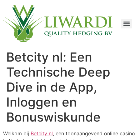
Betcity nl: Een
Technische Deep
Dive in de App,
Inloggen en
Bonuswiskunde
Welkom bij
Betcity nl
, een toonaangevend online casino