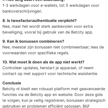
1-3 werkdagen voor e-wallets, tot 5 werkdagen voor
bankoverschrijvingen.
8. Is tweefactorauthenticatie verplicht?
Nee, maar het wordt sterk aanbevolen voor extra
beveiliging, vooral bij gebruik van de Betcity app.
9. Kan ik bonussen combineren?
Nee, meestal zijn bonussen niet combineerbaar; lees de
voorwaarden voor specifieke regels.
10. Wat moet ik doen als de app niet werkt?
Controleer updates, herstart je apparaat, of neem
contact op met support voor technische assistentie.
Conclusie
Betcity nl biedt een robuust platform met geavanceerde
functies via de Betcity app en website. Door deze gids
te volgen, kun je veilig registreren, bonussen strategisch
gebruiken en problemen efficiënt oplossen. Blijf