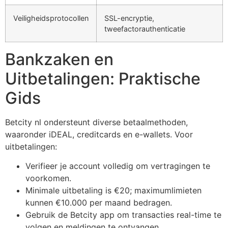
Veiligheidsprotocollen
SSL-encryptie,
tweefactorauthenticatie
Bankzaken en
Uitbetalingen: Praktische
Gids
Betcity nl ondersteunt diverse betaalmethoden,
waaronder iDEAL, creditcards en e-wallets. Voor
uitbetalingen:
Verifieer je account volledig om vertragingen te
voorkomen.
Minimale uitbetaling is €20; maximumlimieten
kunnen €10.000 per maand bedragen.
Gebruik de Betcity app om transacties real-time te
volgen en meldingen te ontvangen.