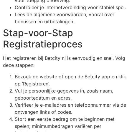
voor toegang onderweg.
Controleer je internetverbinding voor stabiel spel.
Lees de algemene voorwaarden, vooral over
bonussen en uitbetalingen.
Stap-voor-Stap
Registratieproces
Het registreren bij Betcity nl is eenvoudig en snel. Volg
deze stappen:
Bezoek de website of open de Betcity app en klik
op ‘Registreren’.
Vul je persoonlijke gegevens in, zoals naam,
geboortedatum en adres.
Verifieer je e-mailadres en telefoonnummer via de
ontvangen links of codes.
Stort een eerste bedrag om te beginnen met
spelen; minimumbedragen variëren per