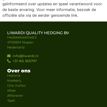
geïnformeerd over updates en speel verantwoord voor
de beste ervaring. Voor meer informatie, bezoek de
officiële site via de eerder genoemde link.
LIWARDI QUALITY HEDGING BV
Heijbeeksestraat2
4709BM Nispen
Nederland
info@liwardi.nl
+31 165 365797
Over ons
Historie
Kwekerij
Ons motto
Afzet
Afleveren
Teelt