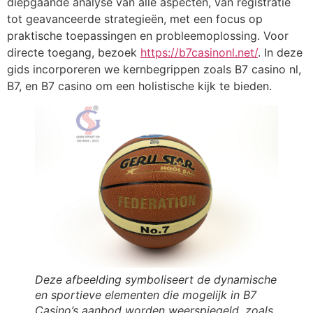
diepgaande analyse van alle aspecten, van registratie
tot geavanceerde strategieën, met een focus op
praktische toepassingen en probleemoplossing. Voor
directe toegang, bezoek
https://b7casinonl.net/
. In deze
gids incorporeren we kernbegrippen zoals B7 casino nl,
B7, en B7 casino om een holistische kijk te bieden.
Deze afbeelding symboliseert de dynamische
en sportieve elementen die mogelijk in B7
Casino’s aanbod worden weerspiegeld, zoals