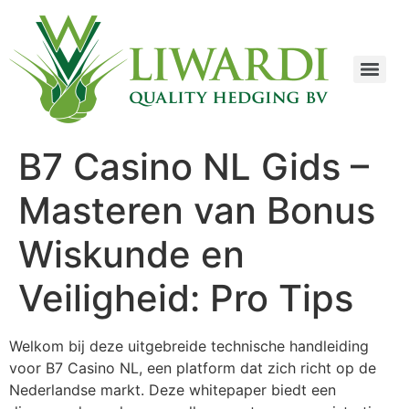
B7 Casino NL Gids –
Masteren van Bonus
Wiskunde en
Veiligheid: Pro Tips
Welkom bij deze uitgebreide technische handleiding
voor B7 Casino NL, een platform dat zich richt op de
Nederlandse markt. Deze whitepaper biedt een