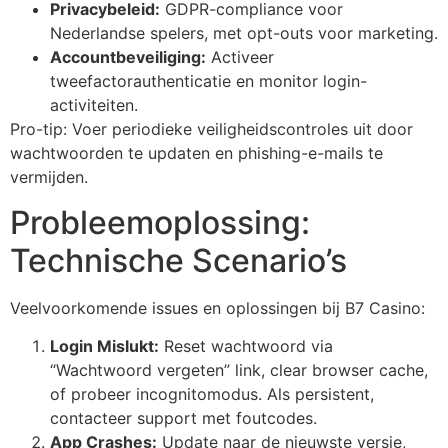
Privacybeleid:
GDPR-compliance voor
Nederlandse spelers, met opt-outs voor marketing.
Accountbeveiliging:
Activeer
tweefactorauthenticatie en monitor login-
activiteiten.
Pro-tip: Voer periodieke veiligheidscontroles uit door
wachtwoorden te updaten en phishing-e-mails te
vermijden.
Probleemoplossing:
Technische Scenario’s
Veelvoorkomende issues en oplossingen bij B7 Casino:
Login Mislukt:
Reset wachtwoord via
“Wachtwoord vergeten” link, clear browser cache,
of probeer incognitomodus. Als persistent,
contacteer support met foutcodes.
App Crashes:
Update naar de nieuwste versie,