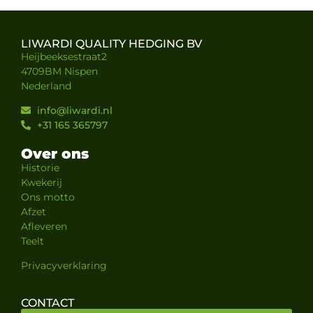
LIWARDI QUALITY HEDGING BV
Heijbeeksestraat2
4709BM Nispen
Nederland
info@liwardi.nl
+31 165 365797
Over ons
Historie
Kwekerij
Ons motto
Afzet
Afleveren
Teelt
Privacyverklaring
CONTACT