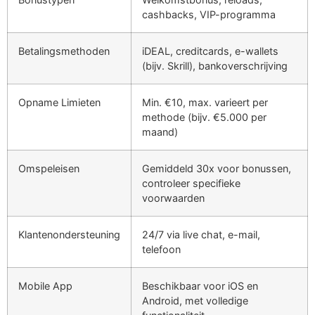
cashbacks, VIP-programma
Betalingsmethoden
iDEAL, creditcards, e-wallets
(bijv. Skrill), bankoverschrijving
Opname Limieten
Min. €10, max. varieert per
methode (bijv. €5.000 per
maand)
Omspeleisen
Gemiddeld 30x voor bonussen,
controleer specifieke
voorwaarden
Klantenondersteuning
24/7 via live chat, e-mail,
telefoon
Mobile App
Beschikbaar voor iOS en
Android, met volledige