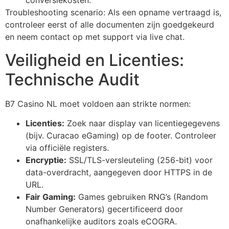
conversiekosten.
Troubleshooting scenario: Als een opname vertraagd is,
controleer eerst of alle documenten zijn goedgekeurd
en neem contact op met support via live chat.
Veiligheid en Licenties:
Technische Audit
B7 Casino NL moet voldoen aan strikte normen:
Licenties:
Zoek naar display van licentiegegevens
(bijv. Curacao eGaming) op de footer. Controleer
via officiële registers.
Encryptie:
SSL/TLS-versleuteling (256-bit) voor
data-overdracht, aangegeven door HTTPS in de
URL.
Fair Gaming:
Games gebruiken RNG’s (Random
Number Generators) gecertificeerd door
onafhankelijke auditors zoals eCOGRA.