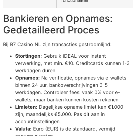
functionaliteit
Bankieren en Opnames:
Gedetailleerd Proces
Bij B7 Casino NL zijn transacties gestroomlijnd:
Stortingen:
Gebruik iDEAL voor instant
verwerking, met min. €10. Creditcards kunnen 1-3
werkdagen duren.
Opnames:
Na verificatie, opnames via e-wallets
binnen 24 uur, bankoverschrijvingen 3-5
werkdagen. Controleer fees: vaak 0% voor e-
wallets, maar banken kunnen kosten rekenen.
Limieten:
Dagelijkse opname limiet kan €1.000
zijn, maandelijks €5.000. Pas dit aan in
accountinstellingen.
Valuta:
Euro (EUR) is de standaard, vermijd