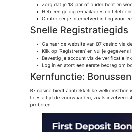
Zorg dat je 18 jaar of ouder bent en wo
Heb een geldig e-mailadres en telefoonn
Controleer je internetverbinding voor ee
Snelle Registratiegids
Ga naar de website van B7 casino via de 
Klik op ‘Registreren’ en vul je gegevens
Bevestig je account via de verificatielink 
Log in en stort een eerste bedrag om bo
Kernfunctie: Bonussen
B7 casino biedt aantrekkelijke welkomstbonus
Lees altijd de voorwaarden, zoals inzetvereis
proberen.