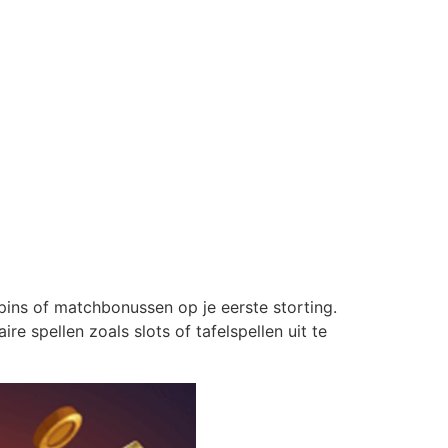
pins of matchbonussen op je eerste storting.
e spellen zoals slots of tafelspellen uit te