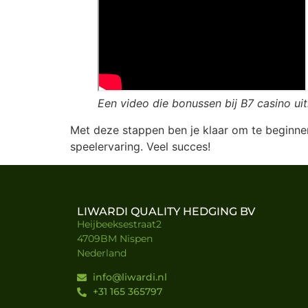
Een video die bonussen bij B7 casino uitl
Met deze stappen ben je klaar om te beginnen
speelervaring. Veel succes!
LIWARDI QUALITY HEDGING BV
Heijbeeksestraat2
4709BM Nispen
Nederland
info@liwardi.nl
+31 165 365797