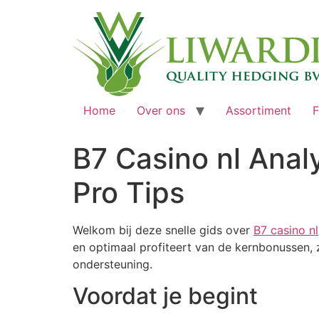
Home
Over ons
Assortiment
F
B7 Casino nl Anal
Pro Tips
Welkom bij deze snelle gids over
B7 casino nl
en optimaal profiteert van de kernbonussen, z
ondersteuning.
Voordat je begint