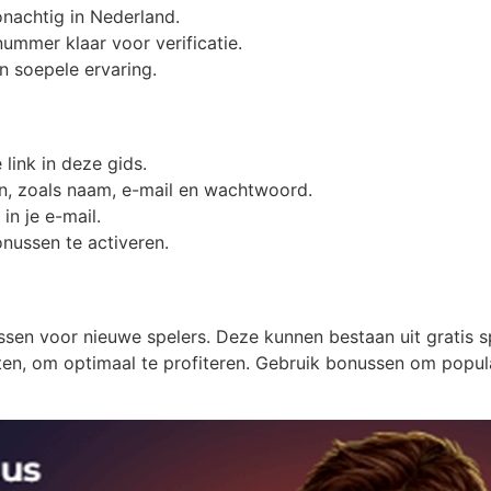
onachtig in Nederland.
ummer klaar voor verificatie.
n soepele ervaring.
link in deze gids.
 in, zoals naam, e-mail en wachtwoord.
in je e-mail.
nussen te activeren.
sen voor nieuwe spelers. Deze kunnen bestaan uit gratis s
ten, om optimaal te profiteren. Gebruik bonussen om populair