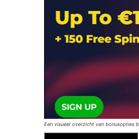
Een visueel overzicht van bonusopties bi