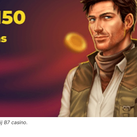
j B7 casino.