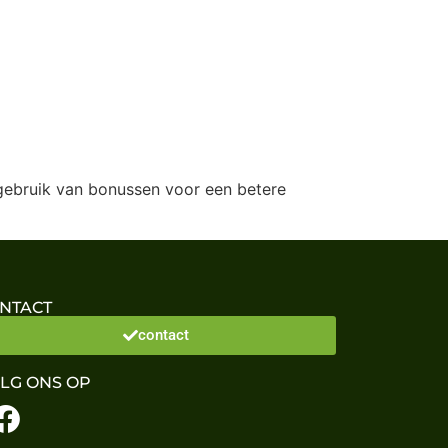
 gebruik van bonussen voor een betere
NTACT
contact
LG ONS OP