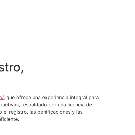
stro,
o/
, que ofrece una experiencia integral para
ractivas, respaldado por una licencia de
l registro, las bonificaciones y las
ficiente.