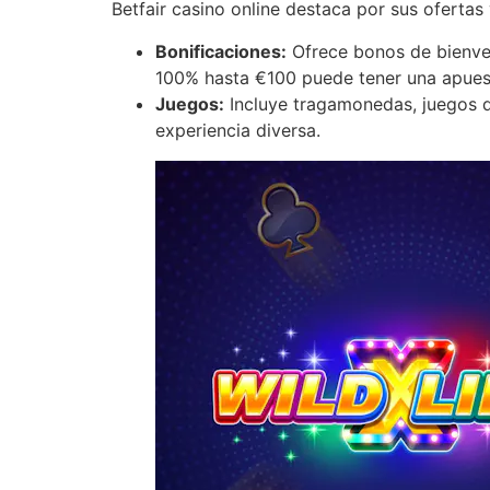
Betfair casino online destaca por sus oferta
Bonificaciones:
Ofrece bonos de bienven
100% hasta €100 puede tener una apues
Juegos:
Incluye tragamonedas, juegos d
experiencia diversa.