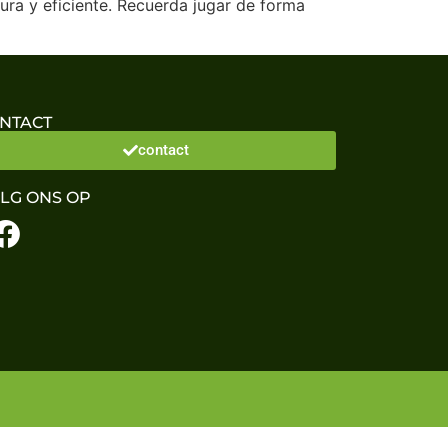
ura y eficiente. Recuerda jugar de forma
NTACT
contact
LG ONS OP