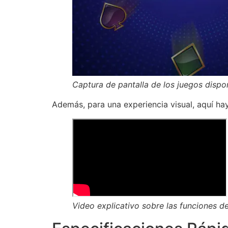
Captura de pantalla de los juegos dispon
Además, para una experiencia visual, aquí hay
Video explicativo sobre las funciones de