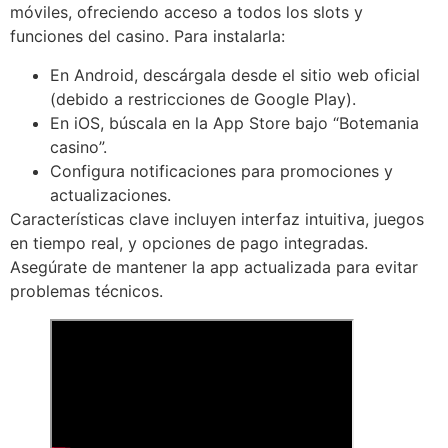
móviles, ofreciendo acceso a todos los slots y
funciones del casino. Para instalarla:
En Android, descárgala desde el sitio web oficial
(debido a restricciones de Google Play).
En iOS, búscala en la App Store bajo “Botemania
casino”.
Configura notificaciones para promociones y
actualizaciones.
Características clave incluyen interfaz intuitiva, juegos
en tiempo real, y opciones de pago integradas.
Asegúrate de mantener la app actualizada para evitar
problemas técnicos.