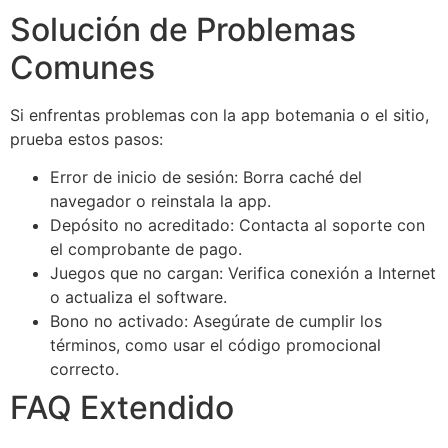
Solución de Problemas
Comunes
Si enfrentas problemas con la app botemania o el sitio,
prueba estos pasos:
Error de inicio de sesión: Borra caché del
navegador o reinstala la app.
Depósito no acreditado: Contacta al soporte con
el comprobante de pago.
Juegos que no cargan: Verifica conexión a Internet
o actualiza el software.
Bono no activado: Asegúrate de cumplir los
términos, como usar el código promocional
correcto.
FAQ Extendido