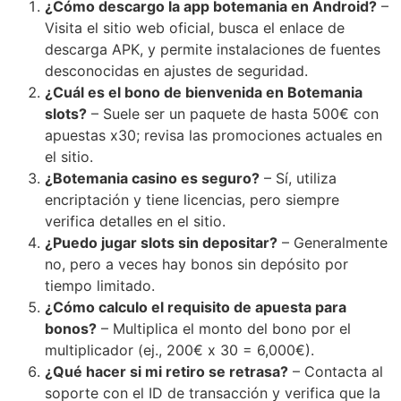
¿Cómo descargo la app botemania en Android?
–
Visita el sitio web oficial, busca el enlace de
descarga APK, y permite instalaciones de fuentes
desconocidas en ajustes de seguridad.
¿Cuál es el bono de bienvenida en Botemania
slots?
– Suele ser un paquete de hasta 500€ con
apuestas x30; revisa las promociones actuales en
el sitio.
¿Botemania casino es seguro?
– Sí, utiliza
encriptación y tiene licencias, pero siempre
verifica detalles en el sitio.
¿Puedo jugar slots sin depositar?
– Generalmente
no, pero a veces hay bonos sin depósito por
tiempo limitado.
¿Cómo calculo el requisito de apuesta para
bonos?
– Multiplica el monto del bono por el
multiplicador (ej., 200€ x 30 = 6,000€).
¿Qué hacer si mi retiro se retrasa?
– Contacta al
soporte con el ID de transacción y verifica que la