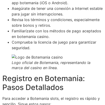
app botemania (iOS o Android).
Asegúrate de tener una conexión a Internet estable
para jugar sin interrupciones.
Revisa los términos y condiciones, especialmente
sobre bonos y retiros.
Familiarízate con los métodos de pago aceptados
en botemania casino.
Comprueba la licencia de juego para garantizar
seguridad.
Logo oficial de Botemania, representando la
marca del casino en línea.
Registro en Botemania:
Pasos Detallados
Para acceder a Botemania slots, el registro es rápido y
sencillo. Sigue estos pasos: