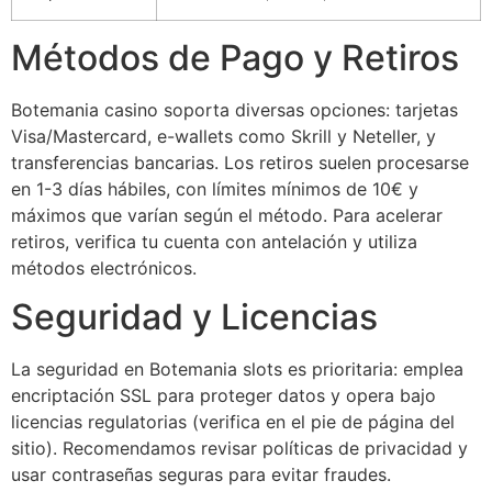
Métodos de Pago y Retiros
Botemania casino soporta diversas opciones: tarjetas
Visa/Mastercard, e-wallets como Skrill y Neteller, y
transferencias bancarias. Los retiros suelen procesarse
en 1-3 días hábiles, con límites mínimos de 10€ y
máximos que varían según el método. Para acelerar
retiros, verifica tu cuenta con antelación y utiliza
métodos electrónicos.
Seguridad y Licencias
La seguridad en Botemania slots es prioritaria: emplea
encriptación SSL para proteger datos y opera bajo
licencias regulatorias (verifica en el pie de página del
sitio). Recomendamos revisar políticas de privacidad y
usar contraseñas seguras para evitar fraudes.