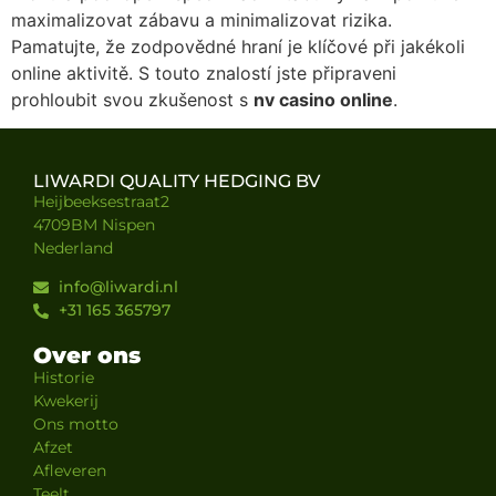
maximalizovat zábavu a minimalizovat rizika.
Pamatujte, že zodpovědné hraní je klíčové při jakékoli
online aktivitě. S touto znalostí jste připraveni
prohloubit svou zkušenost s
nv casino online
.
LIWARDI QUALITY HEDGING BV
Heijbeeksestraat2
4709BM Nispen
Nederland
info@liwardi.nl
+31 165 365797
Over ons
Historie
Kwekerij
Ons motto
Afzet
Afleveren
Teelt