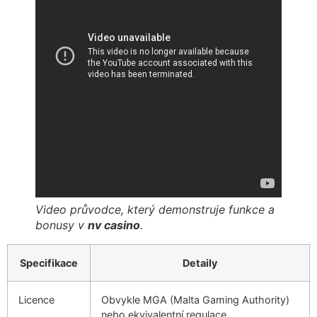
Video průvodce, který demonstruje funkce a
bonusy v
nv casino
.
Specifikace
Detaily
Licence
Obvykle MGA (Malta Gaming Authority)
nebo ekvivalentní regulace