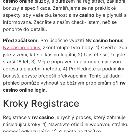
casino online
služby, s důrazem na registraci, základní
bonusy a specifikace. Zaměřujeme se na praktické
aspekty, aby vaše zkušenost s
nv casino
byla plynulá a
informovaná. Začněte s naším check-listem, než se
ponoříte do detailů.
Před začátkem:
Pro úspěšné využití
Nv casino bonus
Nv casino bonus
, zkontrolujte tyto body: 1) Ověřte, zda
jste v zemi, kde je kasino legální, 2) Ujistěte se, že jste
starší 18 let, 3) Mějte připravenou platnou emailovou
adresu a platební metodu, 4) Prohlédněte si podmínky
bonusů, abyste předešli překvapením. Tento základní
přehled pomůže vyhnout se běžným problémům při
nv
casino online login
.
Kroky Registrace
Registrace v
nv casino
je rychlý proces, který zahrnuje
následující kroky: 1) Navštivte oficiální webovou stránku
pomocí odkazu výše, 2) Klikněte na tlačítko