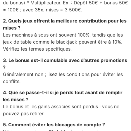
du bonus) * Multiplicateur. Ex. : Dépôt 50€ + bonus 50€
= 100€ ; avec 35x, mises = 3 500€.
2. Quels jeux offrent la meilleure contribution pour les
mises ?
Les machines à sous ont souvent 100%, tandis que les
jeux de table comme le blackjack peuvent être à 10%.
Vérifiez les termes spécifiques.
3. Le bonus est-il cumulable avec d’autres promotions
?
Généralement non ; lisez les conditions pour éviter les
conflits.
4. Que se passe-t-il si je perds tout avant de remplir
les mises ?
Le bonus et les gains associés sont perdus ; vous ne
pouvez pas retirer.
5. Comment éviter les blocages de compte ?