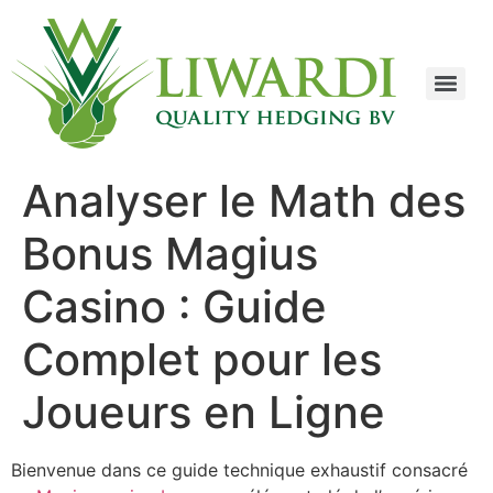
Analyser le Math des
Bonus Magius
Casino : Guide
Complet pour les
Joueurs en Ligne
Bienvenue dans ce guide technique exhaustif consacré