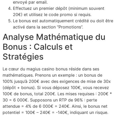
envoyé par email.
Effectuez un premier dépôt (minimum souvent
20€) et utilisez le code promo si requis.
Le bonus est automatiquement crédité ou doit être
activé dans la section “Promotions”.
Analyse Mathématique du
Bonus : Calculs et
Stratégies
Le cœur du magius casino bonus réside dans ses
mathématiques. Prenons un exemple : un bonus de
100% jusqu’à 200€ avec des exigences de mise de 30x
(dépôt + bonus). Si vous déposez 100€, vous recevez
100€ de bonus, total 200€. Les mises requises : 200€ *
30 = 6 000€. Supposons un RTP de 96% : perte
attendue = 4% de 6 000€ = 240€. Ainsi, le bonus net
potentiel = 100€ – 240€ = -140€, indiquant un risque.