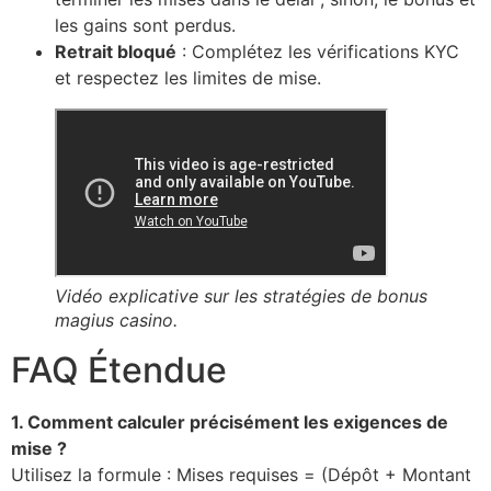
les gains sont perdus.
Retrait bloqué
: Complétez les vérifications KYC
et respectez les limites de mise.
Vidéo explicative sur les stratégies de bonus
magius casino.
FAQ Étendue
1. Comment calculer précisément les exigences de
mise ?
Utilisez la formule : Mises requises = (Dépôt + Montant