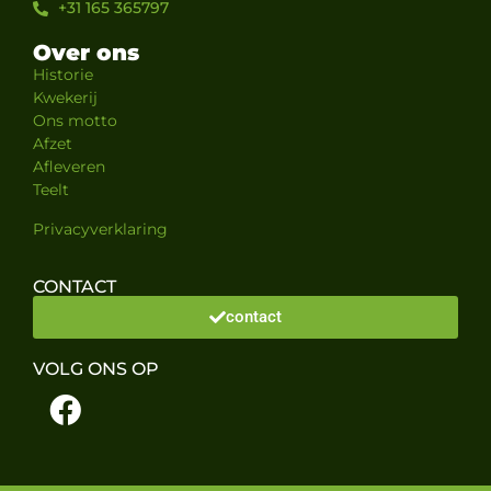
+31 165 365797
Over ons
Historie
Kwekerij
Ons motto
Afzet
Afleveren
Teelt
Privacyverklaring
CONTACT
contact
VOLG ONS OP