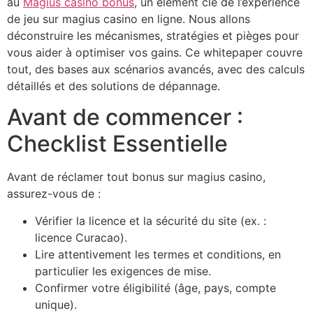
au
Magius casino bonus
, un élément clé de l’expérience
de jeu sur magius casino en ligne. Nous allons
déconstruire les mécanismes, stratégies et pièges pour
vous aider à optimiser vos gains. Ce whitepaper couvre
tout, des bases aux scénarios avancés, avec des calculs
détaillés et des solutions de dépannage.
Avant de commencer :
Checklist Essentielle
Avant de réclamer tout bonus sur magius casino,
assurez-vous de :
Vérifier la licence et la sécurité du site (ex. :
licence Curacao).
Lire attentivement les termes et conditions, en
particulier les exigences de mise.
Confirmer votre éligibilité (âge, pays, compte
unique).