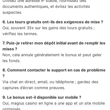
Utilisez une adresse IP stable, fournissez des
documents authentiques, et évitez les activités
suspectes.
6. Les tours gratuits ont-ils des exigences de mise ?
Oui, souvent 35x sur les gains des tours gratuits ;
vérifiez les termes.
7. Puis-je retirer mon dépôt initial avant de remplir les
mises ?
Non, cela annule généralement le bonus et peut geler
les fonds.
8. Comment contacter le support en cas de problème
?
Via chat en direct, email, ou téléphone ; gardez des
captures d’écran comme preuves.
9. Le bonus est-il disponible sur mobile ?
Oui, magius casino en ligne a une app et un site mobile
optimisés.