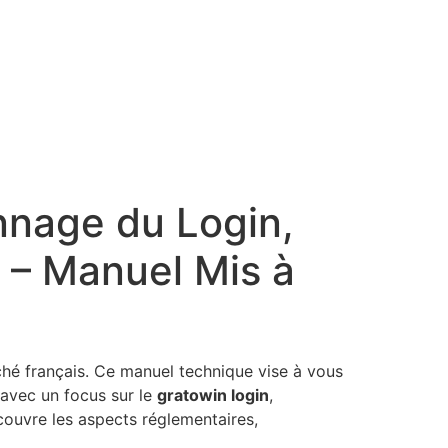
nnage du Login,
 – Manuel Mis à
ché français. Ce manuel technique vise à vous
 avec un focus sur le
gratowin login
,
ouvre les aspects réglementaires,