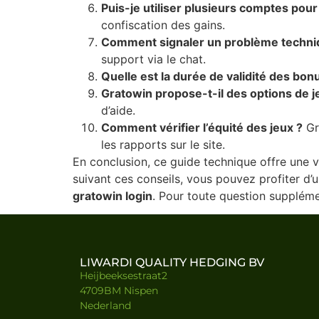
Puis-je utiliser plusieurs comptes pour
confiscation des gains.
Comment signaler un problème techniq
support via le chat.
Quelle est la durée de validité des bon
Gratowin propose-t-il des options de 
d’aide.
Comment vérifier l’équité des jeux ?
Gr
les rapports sur le site.
En conclusion, ce guide technique offre une v
suivant ces conseils, vous pouvez profiter d’
gratowin login
. Pour toute question supplémen
LIWARDI QUALITY HEDGING BV
Heijbeeksestraat2
4709BM Nispen
Nederland