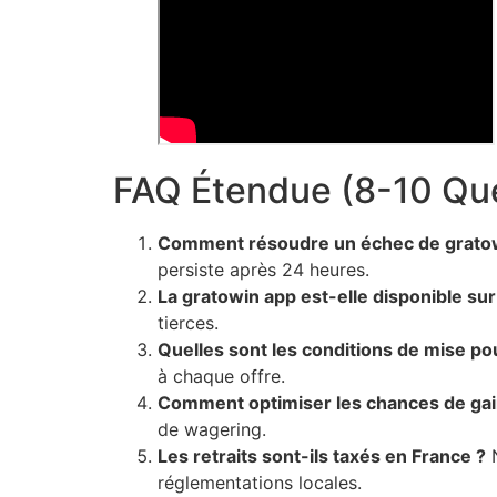
FAQ Étendue (8-10 Qu
Comment résoudre un échec de gratow
persiste après 24 heures.
La gratowin app est-elle disponible sur
tierces.
Quelles sont les conditions de mise po
à chaque offre.
Comment optimiser les chances de gai
de wagering.
Les retraits sont-ils taxés en France ?
N
réglementations locales.