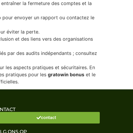
 entraîner la fermeture des comptes et la
 pour envoyer un rapport ou contactez le
r éviter la perte.
lusion et des liens vers des organisations
iés par des audits indépendants ; consultez
 les aspects pratiques et sécuritaires. En
nes pratiques pour les
gratowin bonus
et le
icielles.
NTACT
contact
LG ONS OP