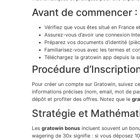
Avant de commencer : 
Vérifiez que vous êtes situé en France e
Assurez-vous d’avoir une connexion Inter
Préparez vos documents d’identité (pièce 
Familiarisez-vous avec les termes et co
Téléchargez la gratowin app depuis la sou
Procédure d’Inscriptio
Pour créer un compte sur Gratowin, suivez ces 
informations précises (nom, email, mot de pas
dépôt et profiter des offres. Notez que le
gra
Stratégie et Mathémat
Les
gratowin bonus
incluent souvent un bon
wagering de 30x signifie : si vous déposez 1