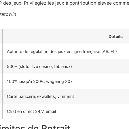
P des jeux. Privilégiez les jeux à contribution élevée comme 
Gratowin
Détails
Autorité de régulation des jeux en ligne française (ARJEL)
500+ (slots, live casino, tableaux)
100% jusqu’à 200€, wagering 30x
Carte bancaire, e-wallets, virement
Chat en direct 24/7, email
imites de Retrait