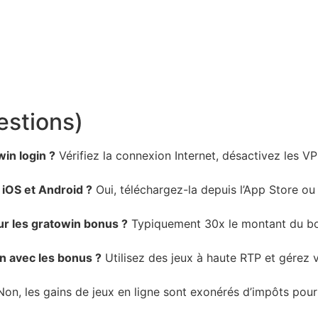
estions)
in login ?
Vérifiez la connexion Internet, désactivez les V
 iOS et Android ?
Oui, téléchargez-la depuis l’App Store ou 
ur les gratowin bonus ?
Typiquement 30x le montant du bonu
n avec les bonus ?
Utilisez des jeux à haute RTP et gérez 
on, les gains de jeux en ligne sont exonérés d’impôts pour l