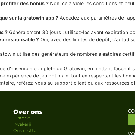
 profiter des bonus ?
Non, cela viole les conditions et peut
ue sur la gratowin app ?
Accédez aux paramètres de l’app
us ?
Généralement 30 jours ; utilisez-les avant expiration pou
jeu responsable ?
Oui, avec des limites de dépôt, d’autodisc
atowin utilise des générateurs de nombres aléatoires certif
ue d’ensemble complète de Gratowin, en mettant l’accent sur
une expérience de jeu optimale, tout en respectant les bon
taire, référez-vous au support client ou aux ressources off
Over ons
CO
Historie
Kwekerij
Ons motto
VO