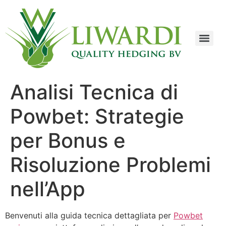
Analisi Tecnica di
Powbet: Strategie
per Bonus e
Risoluzione Problemi
nell’App
Benvenuti alla guida tecnica dettagliata per
Powbet