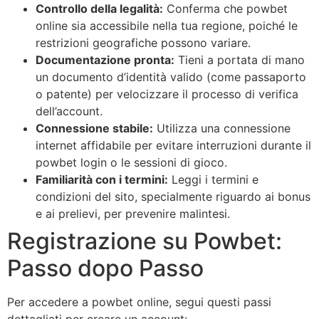
Controllo della legalità:
Conferma che powbet
online sia accessibile nella tua regione, poiché le
restrizioni geografiche possono variare.
Documentazione pronta:
Tieni a portata di mano
un documento d’identità valido (come passaporto
o patente) per velocizzare il processo di verifica
dell’account.
Connessione stabile:
Utilizza una connessione
internet affidabile per evitare interruzioni durante il
powbet login o le sessioni di gioco.
Familiarità con i termini:
Leggi i termini e
condizioni del sito, specialmente riguardo ai bonus
e ai prelievi, per prevenire malintesi.
Registrazione su Powbet:
Passo dopo Passo
Per accedere a powbet online, segui questi passi
dettagliati per creare un account: