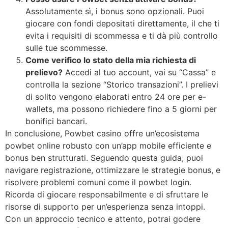
Assolutamente sì, i bonus sono opzionali. Puoi
giocare con fondi depositati direttamente, il che ti
evita i requisiti di scommessa e ti dà più controllo
sulle tue scommesse.
Come verifico lo stato della mia richiesta di
prelievo?
Accedi al tuo account, vai su “Cassa” e
controlla la sezione “Storico transazioni”. I prelievi
di solito vengono elaborati entro 24 ore per e-
wallets, ma possono richiedere fino a 5 giorni per
bonifici bancari.
In conclusione, Powbet casino offre un’ecosistema
powbet online robusto con un’app mobile efficiente e
bonus ben strutturati. Seguendo questa guida, puoi
navigare registrazione, ottimizzare le strategie bonus, e
risolvere problemi comuni come il powbet login.
Ricorda di giocare responsabilmente e di sfruttare le
risorse di supporto per un’esperienza senza intoppi.
Con un approccio tecnico e attento, potrai godere