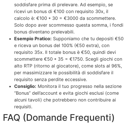
soddisfare prima di prelevare. Ad esempio, se
ricevi un bonus di €100 con requisito 30x, il
calcolo è: €100 * 30 = €3000 da scommettere.
Solo dopo aver scommesso questa somma, i fondi
bonus diventano prelevabili.
Esempio Pratico:
Supponiamo che tu depositi €50
e riceva un bonus del 100% (€50 extra), con
requisito 35x. Il totale bonus è €50, quindi devi
scommettere €50 * 35 = €1750. Scegli giochi con
alto RTP (ritorno al giocatore), come slots al 96%,
per massimizzare le possibilità di soddisfare il
requisito senza perdite eccessive.
Consiglio:
Monitora il tuo progresso nella sezione
“Bonus” dell’account e evita giochi esclusi (come
alcuni tavoli) che potrebbero non contribuire ai
requisiti.
FAQ (Domande Frequenti)