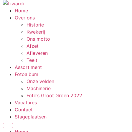
Home
Over ons
Historie
Kwekerij
Ons motto
Afzet
Afleveren
Teelt
Assortiment
Fotoalbum
Onze velden
Machinerie
Foto’s Groot Groen 2022
Vacatures
Contact
Stageplaatsen
Home