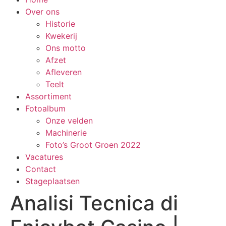
Over ons
Historie
Kwekerij
Ons motto
Afzet
Afleveren
Teelt
Assortiment
Fotoalbum
Onze velden
Machinerie
Foto’s Groot Groen 2022
Vacatures
Contact
Stageplaatsen
Analisi Tecnica di