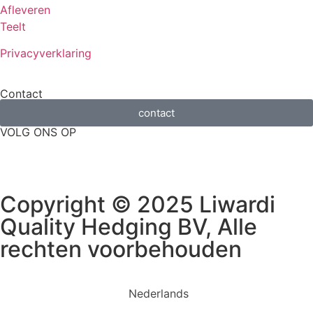
Afleveren
Teelt
Privacyverklaring
Contact
contact
VOLG ONS OP
Copyright © 2025 Liwardi
Quality Hedging BV, Alle
rechten voorbehouden
Nederlands