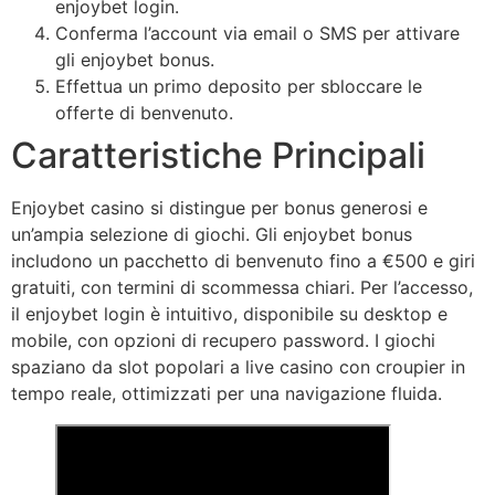
enjoybet login.
Conferma l’account via email o SMS per attivare
gli enjoybet bonus.
Effettua un primo deposito per sbloccare le
offerte di benvenuto.
Caratteristiche Principali
Enjoybet casino si distingue per bonus generosi e
un’ampia selezione di giochi. Gli enjoybet bonus
includono un pacchetto di benvenuto fino a €500 e giri
gratuiti, con termini di scommessa chiari. Per l’accesso,
il enjoybet login è intuitivo, disponibile su desktop e
mobile, con opzioni di recupero password. I giochi
spaziano da slot popolari a live casino con croupier in
tempo reale, ottimizzati per una navigazione fluida.