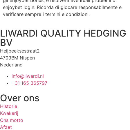
gli enjoybet bonus, e risolvere eventuali problemi di
enjoybet login. Ricorda di giocare responsabilmente e
verificare sempre i termini e condizioni.
LIWARDI QUALITY HEDGING
BV
Heijbeeksestraat2
4709BM Nispen
Nederland
info@liwardi.nl
+31 165 365797
Over ons
Historie
Kwekerij
Ons motto
Afzet