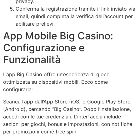
privacy.
Conferma la registrazione tramite il link inviato via
email, quindi completa la verifica dell’account per
abilitare prelievi.
App Mobile Big Casino:
Configurazione e
Funzionalità
L’app Big Casino offre un’esperienza di gioco
ottimizzata su dispositivi mobili. Ecco come
configurarla:
Scarica l’app dall’App Store (iOS) o Google Play Store
(Android), cercando “Big Casino”. Dopo l’installazione,
accedi con le tue credenziali. L’interfaccia include
sezioni per giochi, bonus e impostazioni, con notifiche
per promozioni come free spin.