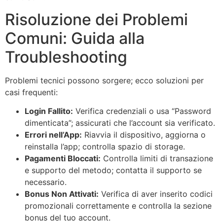
Risoluzione dei Problemi
Comuni: Guida alla
Troubleshooting
Problemi tecnici possono sorgere; ecco soluzioni per
casi frequenti:
Login Fallito:
Verifica credenziali o usa “Password
dimenticata”; assicurati che l’account sia verificato.
Errori nell’App:
Riavvia il dispositivo, aggiorna o
reinstalla l’app; controlla spazio di storage.
Pagamenti Bloccati:
Controlla limiti di transazione
e supporto del metodo; contatta il supporto se
necessario.
Bonus Non Attivati:
Verifica di aver inserito codici
promozionali correttamente e controlla la sezione
bonus del tuo account.