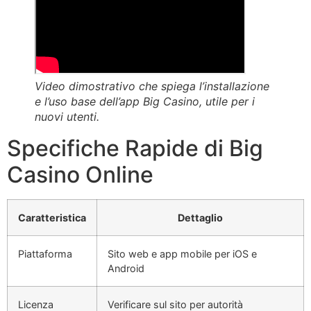
Video dimostrativo che spiega l’installazione
e l’uso base dell’app Big Casino, utile per i
nuovi utenti.
Specifiche Rapide di Big
Casino Online
Caratteristica
Dettaglio
Piattaforma
Sito web e app mobile per iOS e
Android
Licenza
Verificare sul sito per autorità