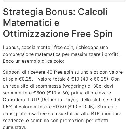
Strategia Bonus: Calcoli
Matematici e
Ottimizzazione Free Spin
I bonus, specialmente i free spin, richiedono una
comprensione matematica per massimizzare i profitti.
Ecco un esempio di calcolo:
Supponi di ricevere 40 free spin su uno slot con valore
di spin €0.25. Il valore totale è €10 (40 x €0.25). Con
un requisito di scommessa (wagering) di 30x, devi
scommettere €300 (€10 x 30) prima di prelevare.
Considera il RTP (Return to Player) dello slot; se è del
95%, il valore atteso è €9.50 (€10 x 0.95). Strategie
consigliate: usa free spin su slot ad alto RTP, monitora
scadenze, e combina con promozioni per effetti
cumulativi.