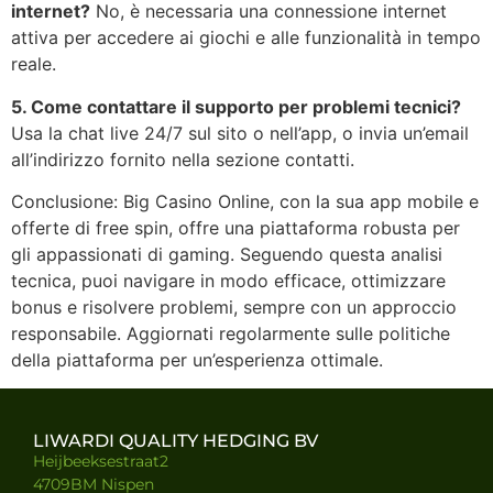
internet?
No, è necessaria una connessione internet
attiva per accedere ai giochi e alle funzionalità in tempo
reale.
5. Come contattare il supporto per problemi tecnici?
Usa la chat live 24/7 sul sito o nell’app, o invia un’email
all’indirizzo fornito nella sezione contatti.
Conclusione: Big Casino Online, con la sua app mobile e
offerte di free spin, offre una piattaforma robusta per
gli appassionati di gaming. Seguendo questa analisi
tecnica, puoi navigare in modo efficace, ottimizzare
bonus e risolvere problemi, sempre con un approccio
responsabile. Aggiornati regolarmente sulle politiche
della piattaforma per un’esperienza ottimale.
LIWARDI QUALITY HEDGING BV
Heijbeeksestraat2
4709BM Nispen