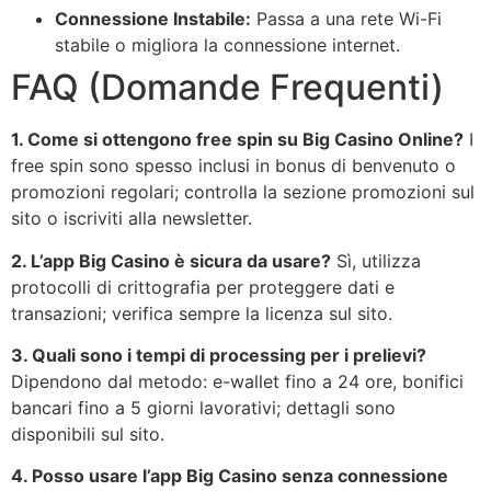
Connessione Instabile:
Passa a una rete Wi-Fi
stabile o migliora la connessione internet.
FAQ (Domande Frequenti)
1. Come si ottengono free spin su Big Casino Online?
I
free spin sono spesso inclusi in bonus di benvenuto o
promozioni regolari; controlla la sezione promozioni sul
sito o iscriviti alla newsletter.
2. L’app Big Casino è sicura da usare?
Sì, utilizza
protocolli di crittografia per proteggere dati e
transazioni; verifica sempre la licenza sul sito.
3. Quali sono i tempi di processing per i prelievi?
Dipendono dal metodo: e-wallet fino a 24 ore, bonifici
bancari fino a 5 giorni lavorativi; dettagli sono
disponibili sul sito.
4. Posso usare l’app Big Casino senza connessione