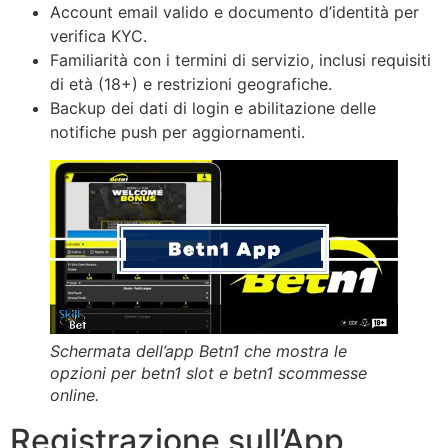
Account email valido e documento d’identità per
verifica KYC.
Familiarità con i termini di servizio, inclusi requisiti
di età (18+) e restrizioni geografiche.
Backup dei dati di login e abilitazione delle
notifiche push per aggiornamenti.
Schermata dell’app Betn1 che mostra le
opzioni per betn1 slot e betn1 scommesse
online.
Registrazione sull’App