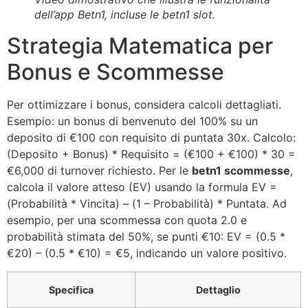
dell’app Betn1, incluse le betn1 slot.
Strategia Matematica per
Bonus e Scommesse
Per ottimizzare i bonus, considera calcoli dettagliati.
Esempio: un bonus di benvenuto del 100% su un
deposito di €100 con requisito di puntata 30x. Calcolo:
(Deposito + Bonus) * Requisito = (€100 + €100) * 30 =
€6,000 di turnover richiesto. Per le
betn1 scommesse
,
calcola il valore atteso (EV) usando la formula EV =
(Probabilità * Vincita) – (1 – Probabilità) * Puntata. Ad
esempio, per una scommessa con quota 2.0 e
probabilità stimata del 50%, se punti €10: EV = (0.5 *
€20) – (0.5 * €10) = €5, indicando un valore positivo.
Specifica
Dettaglio