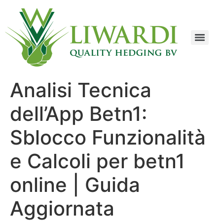
Analisi Tecnica
dell’App Betn1:
Sblocco Funzionalità
e Calcoli per betn1
online | Guida
Aggiornata