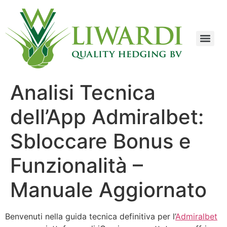
Analisi Tecnica
dell’App Admiralbet:
Sbloccare Bonus e
Funzionalità –
Manuale Aggiornato
Benvenuti nella guida tecnica definitiva per l’
Admiralbet