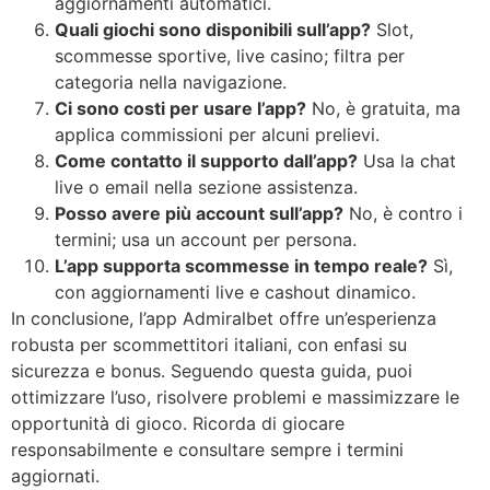
aggiornamenti automatici.
Quali giochi sono disponibili sull’app?
Slot,
scommesse sportive, live casino; filtra per
categoria nella navigazione.
Ci sono costi per usare l’app?
No, è gratuita, ma
applica commissioni per alcuni prelievi.
Come contatto il supporto dall’app?
Usa la chat
live o email nella sezione assistenza.
Posso avere più account sull’app?
No, è contro i
termini; usa un account per persona.
L’app supporta scommesse in tempo reale?
Sì,
con aggiornamenti live e cashout dinamico.
In conclusione, l’app Admiralbet offre un’esperienza
robusta per scommettitori italiani, con enfasi su
sicurezza e bonus. Seguendo questa guida, puoi
ottimizzare l’uso, risolvere problemi e massimizzare le
opportunità di gioco. Ricorda di giocare
responsabilmente e consultare sempre i termini
aggiornati.