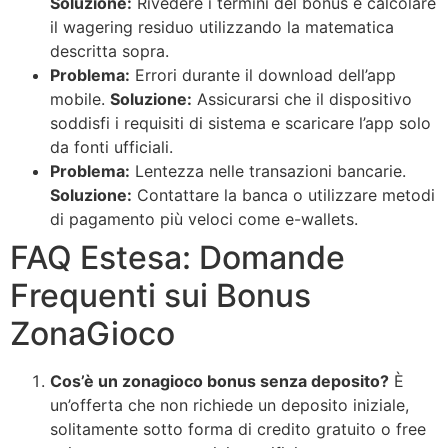
Soluzione:
Rivedere i termini del bonus e calcolare
il wagering residuo utilizzando la matematica
descritta sopra.
Problema:
Errori durante il download dell’app
mobile.
Soluzione:
Assicurarsi che il dispositivo
soddisfi i requisiti di sistema e scaricare l’app solo
da fonti ufficiali.
Problema:
Lentezza nelle transazioni bancarie.
Soluzione:
Contattare la banca o utilizzare metodi
di pagamento più veloci come e-wallets.
FAQ Estesa: Domande
Frequenti sui Bonus
ZonaGioco
Cos’è un zonagioco bonus senza deposito?
È
un’offerta che non richiede un deposito iniziale,
solitamente sotto forma di credito gratuito o free