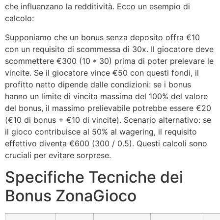
che influenzano la redditività. Ecco un esempio di
calcolo:
Supponiamo che un bonus senza deposito offra €10
con un requisito di scommessa di 30x. Il giocatore deve
scommettere €300 (10 * 30) prima di poter prelevare le
vincite. Se il giocatore vince €50 con questi fondi, il
profitto netto dipende dalle condizioni: se i bonus
hanno un limite di vincita massima del 100% del valore
del bonus, il massimo prelievabile potrebbe essere €20
(€10 di bonus + €10 di vincite). Scenario alternativo: se
il gioco contribuisce al 50% al wagering, il requisito
effettivo diventa €600 (300 / 0.5). Questi calcoli sono
cruciali per evitare sorprese.
Specifiche Tecniche dei
Bonus ZonaGioco