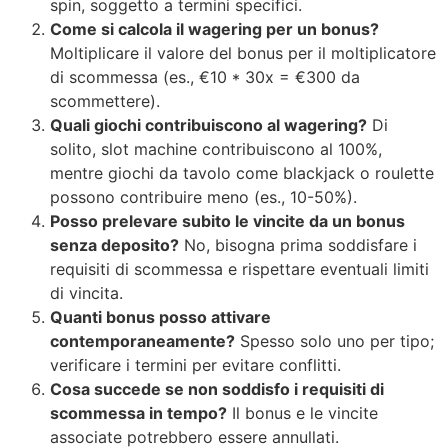
spin, soggetto a termini specifici.
Come si calcola il wagering per un bonus?
Moltiplicare il valore del bonus per il moltiplicatore
di scommessa (es., €10 * 30x = €300 da
scommettere).
Quali giochi contribuiscono al wagering?
Di
solito, slot machine contribuiscono al 100%,
mentre giochi da tavolo come blackjack o roulette
possono contribuire meno (es., 10-50%).
Posso prelevare subito le vincite da un bonus
senza deposito?
No, bisogna prima soddisfare i
requisiti di scommessa e rispettare eventuali limiti
di vincita.
Quanti bonus posso attivare
contemporaneamente?
Spesso solo uno per tipo;
verificare i termini per evitare conflitti.
Cosa succede se non soddisfo i requisiti di
scommessa in tempo?
Il bonus e le vincite
associate potrebbero essere annullati.