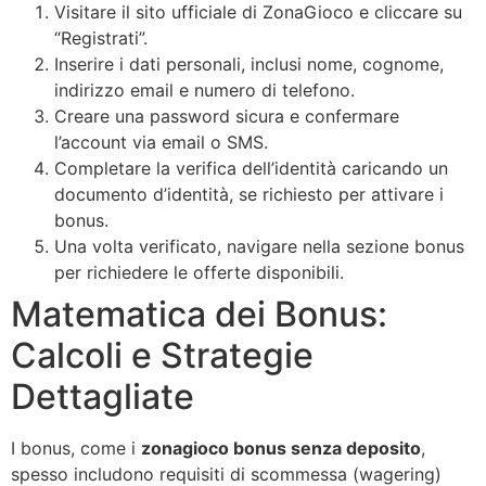
Visitare il sito ufficiale di ZonaGioco e cliccare su
“Registrati”.
Inserire i dati personali, inclusi nome, cognome,
indirizzo email e numero di telefono.
Creare una password sicura e confermare
l’account via email o SMS.
Completare la verifica dell’identità caricando un
documento d’identità, se richiesto per attivare i
bonus.
Una volta verificato, navigare nella sezione bonus
per richiedere le offerte disponibili.
Matematica dei Bonus:
Calcoli e Strategie
Dettagliate
I bonus, come i
zonagioco bonus senza deposito
,
spesso includono requisiti di scommessa (wagering)