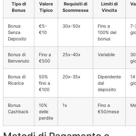
Tipo di
Valore
Requisiti di
Limiti di
Va
Bonus
Tipico
Scommessa
Vincita
Bonus
€5-
30x-50x
Fino a
7-
Senza
€10
100% del
gio
Deposito
bonus
Bonus di
Fino a
25x-40x
Variabile
30
Benvenuto
€500
gio
Bonus di
50%
20x-35x
Dipendente
14
Ricarica
fino a
dal
gio
€100
deposito
Bonus
10%
1x
Fino a
Me
Cashback
delle
€50/mese
perdite