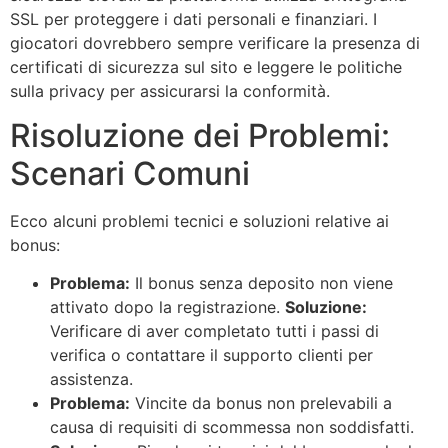
SSL per proteggere i dati personali e finanziari. I
giocatori dovrebbero sempre verificare la presenza di
certificati di sicurezza sul sito e leggere le politiche
sulla privacy per assicurarsi la conformità.
Risoluzione dei Problemi:
Scenari Comuni
Ecco alcuni problemi tecnici e soluzioni relative ai
bonus:
Problema:
Il bonus senza deposito non viene
attivato dopo la registrazione.
Soluzione:
Verificare di aver completato tutti i passi di
verifica o contattare il supporto clienti per
assistenza.
Problema:
Vincite da bonus non prelevabili a
causa di requisiti di scommessa non soddisfatti.