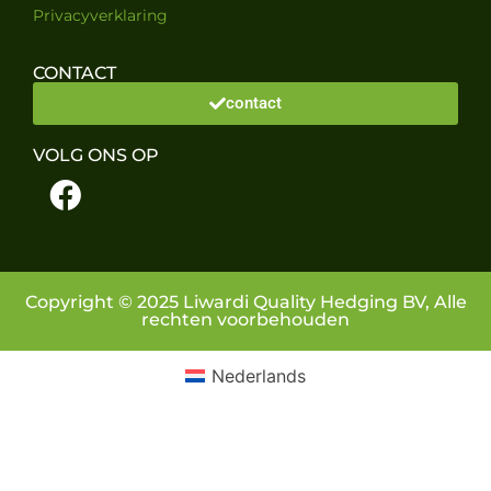
Privacyverklaring
CONTACT
contact
VOLG ONS OP
Copyright © 2025 Liwardi Quality Hedging BV, Alle
rechten voorbehouden
Nederlands