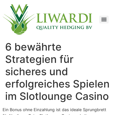
6 bewährte
Strategien für
sicheres und
erfolgreiches Spielen
im Slotlounge Casino
Ein Bonus ohne Einzahlung ist das ideale Sprungbrett