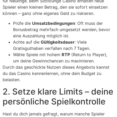
für Neulinge. Beim Slotlounge Casino erhalten neue
Spieler einen kleinen Betrag, den sie sofort einsetzen
können – ganz ohne eigenes Geld zu riskieren.
Prüfe die
Umsatzbedingungen
: Oft muss der
Bonusbetrag mehrfach umgesetzt werden, bevor
eine Auszahlung möglich ist.
Achte auf die
Gültigkeitsdauer
: Viele
Gratisguthaben verfallen nach 7 Tagen.
Wähle Spiele mit hohem
RTP
(Return to Player),
um deine Gewinnchancen zu maximieren.
Durch das geschickte Nutzen dieses Angebots kannst
du das Casino kennenlernen, ohne dein Budget zu
belasten.
2. Setze klare Limits – deine
persönliche Spielkontrolle
Hast du dich jemals gefragt, warum manche Spieler