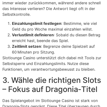
immer wieder zurückkommen, während andere schnell
das Interesse verlieren? Die Antwort liegt oft in der
Selbstkontrolle.
Einzahlungslimit festlegen
: Bestimme, wie viel
Geld du pro Woche maximal einzahlen willst.
Verlustlimit definieren
: Sobald du diesen Betrag
erreicht hast, beende das Spiel.
Zeitlimit setzen
: Begrenze deine Spielzeit auf
60 Minuten pro Sitzung.
Slotlounge Casino unterstützt dich dabei mit Tools zur
Selbstsperre und Einzahlungslimits. Nutze diese
Funktionen, um verantwortungsbewusst zu bleiben.
3. Wähle die richtigen Slots
– Fokus auf Dragonia‑Titel
Das Spielangebot im Slotlounge Casino ist stark von
Dragonia‑Slots geprägt. Diese Titel überzeugen durch