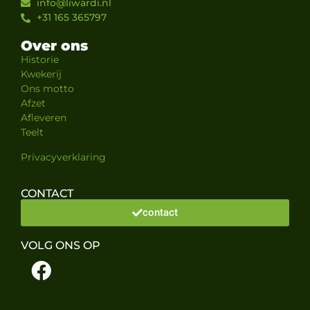
info@liwardi.nl
+31 165 365797
Over ons
Historie
Kwekerij
Ons motto
Afzet
Afleveren
Teelt
Privacyverklaring
CONTACT
contact
VOLG ONS OP