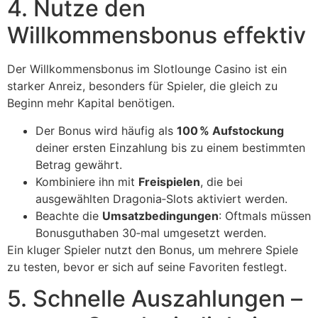
4. Nutze den
Willkommensbonus effektiv
Der Willkommensbonus im Slotlounge Casino ist ein
starker Anreiz, besonders für Spieler, die gleich zu
Beginn mehr Kapital benötigen.
Der Bonus wird häufig als
100 % Aufstockung
deiner ersten Einzahlung bis zu einem bestimmten
Betrag gewährt.
Kombiniere ihn mit
Freispielen
, die bei
ausgewählten Dragonia‑Slots aktiviert werden.
Beachte die
Umsatzbedingungen
: Oftmals müssen
Bonusguthaben 30‑mal umgesetzt werden.
Ein kluger Spieler nutzt den Bonus, um mehrere Spiele
zu testen, bevor er sich auf seine Favoriten festlegt.
5. Schnelle Auszahlungen –