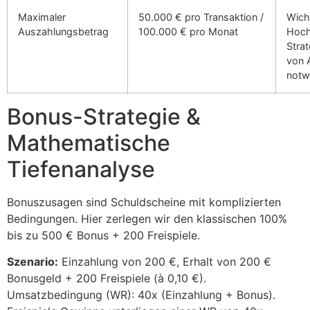
Maximaler
50.000 € pro Transaktion /
Wicht
Auszahlungsbetrag
100.000 € pro Monat
Hochr
Stra
von 
notw
Bonus-Strategie &
Mathematische
Tiefenanalyse
Bonuszusagen sind Schuldscheine mit komplizierten
Bedingungen. Hier zerlegen wir den klassischen 100%
bis zu 500 € Bonus + 200 Freispiele.
Szenario:
Einzahlung von 200 €, Erhalt von 200 €
Bonusgeld + 200 Freispiele (à 0,10 €).
Umsatzbedingung (WR): 40x (Einzahlung + Bonus).