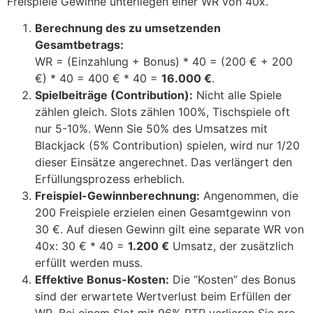
Freispiele Gewinne unterliegen einer WR von 40x.
Berechnung des zu umsetzenden
Gesamtbetrags:
WR = (Einzahlung + Bonus) * 40 = (200 € + 200
€) * 40 = 400 € * 40 =
16.000 €
.
Spielbeiträge (Contribution):
Nicht alle Spiele
zählen gleich. Slots zählen 100%, Tischspiele oft
nur 5-10%. Wenn Sie 50% des Umsatzes mit
Blackjack (5% Contribution) spielen, wird nur 1/20
dieser Einsätze angerechnet. Das verlängert den
Erfüllungsprozess erheblich.
Freispiel-Gewinnberechnung:
Angenommen, die
200 Freispiele erzielen einen Gesamtgewinn von
30 €. Auf diesen Gewinn gilt eine separate WR von
40x: 30 € * 40 =
1.200 €
Umsatz, der zusätzlich
erfüllt werden muss.
Effektive Bonus-Kosten:
Die “Kosten” des Bonus
sind der erwartete Wertverlust beim Erfüllen der