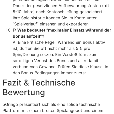
Dauer der gesetzlichen Aufbewahrungsfristen (oft
5-10 Jahre) nach Kontoschließung gespeichert.
Ihre Spielhistorie können Sie im Konto unter
“Spielverlauf” einsehen und exportieren.
F: Was bedeutet “maximaler Einsatz während der
Bonuslaufzeit”?
A: Eine kritische Regel! Während ein Bonus aktiv
ist, dürfen Sie oft nicht mehr als 5 € pro
Spin/Drehung setzen. Ein Verstoß führt zum
sofortigen Verlust des Bonus und aller damit
verbundenen Gewinne. Prüfen Sie diese Klausel in
den Bonus-Bedingungen immer zuerst.
Fazit & Technische
Bewertung
5Gringo präsentiert sich als eine solide technische
Plattform mit einem breiten Spielangebot und einem