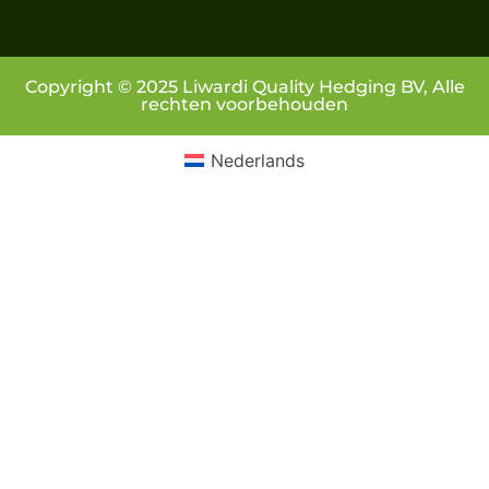
Copyright © 2025 Liwardi Quality Hedging BV, Alle
rechten voorbehouden
Nederlands