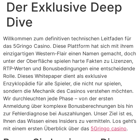
Der Exklusive Deep
Dive
Willkommen zum definitiven technischen Leitfaden für
das 5Gringo Casino. Diese Plattform hat sich mit ihrem
einzigartigen Western-Flair einen Namen gemacht, doch
unter der Oberfläche spielen harte Fakten zu Lizenzen,
RTP-Werten und Bonusbedingungen eine entscheidende
Rolle. Dieses Whitepaper dient als exklusive
Enzyklopädie für alle Spieler, die nicht nur spielen,
sondern die Mechanik des Casinos verstehen möchten.
Wir durchleuchten jede Phase – von der ersten
Anmeldung über komplexe Bonusberechnungen bis hin
zur Fehlerdiagnose bei Auszahlungen. Unser Ziel ist es,
Ihnen das Wissen eines Insiders zu vermitteln. Los geht’s
mit einem ersten Überblick über das
5Gringo casino
.