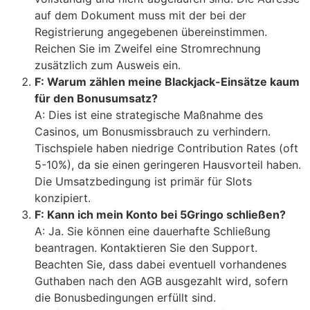
auf dem Dokument muss mit der bei der
Registrierung angegebenen übereinstimmen.
Reichen Sie im Zweifel eine Stromrechnung
zusätzlich zum Ausweis ein.
F: Warum zählen meine Blackjack-Einsätze kaum
für den Bonusumsatz?
A: Dies ist eine strategische Maßnahme des
Casinos, um Bonusmissbrauch zu verhindern.
Tischspiele haben niedrige Contribution Rates (oft
5-10%), da sie einen geringeren Hausvorteil haben.
Die Umsatzbedingung ist primär für Slots
konzipiert.
F: Kann ich mein Konto bei 5Gringo schließen?
A: Ja. Sie können eine dauerhafte Schließung
beantragen. Kontaktieren Sie den Support.
Beachten Sie, dass dabei eventuell vorhandenes
Guthaben nach den AGB ausgezahlt wird, sofern
die Bonusbedingungen erfüllt sind.