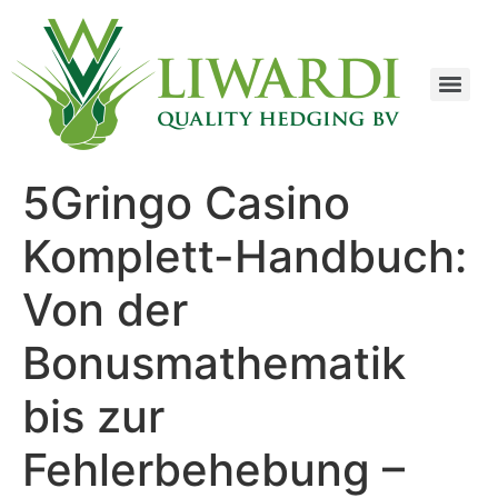
5Gringo Casino
Komplett-Handbuch:
Von der
Bonusmathematik
bis zur
Fehlerbehebung –