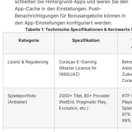
schließen Sie Hintergrund-Apps und leeren Sie den
App-Cache in den Einstellungen. Push-
Benachrichtigungen für Bonusangebote können in
den App-Einstellungen konfiguriert werden.
Tabelle 1: Technische Spezifikationen & Kernwerte
Kategorie
Spezifikation
Lizenz & Regulierung
Curaçao E-Gaming
Betre
(Master License Nr.
Adre
1668/JAZ)
Zuik
Cura
Spieleportfolio
2000+ Titel, 80+ Provider
RTP 
(Anbieter)
(NetEnt, Pragmatic Play,
Playe
Evolution, etc.)
Spiel
97%.
99% 