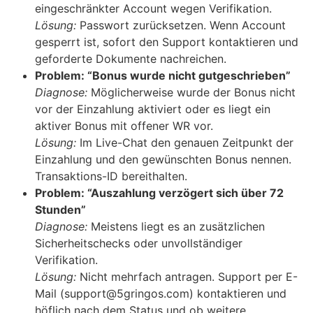
eingeschränkter Account wegen Verifikation.
Lösung:
Passwort zurücksetzen. Wenn Account
gesperrt ist, sofort den Support kontaktieren und
geforderte Dokumente nachreichen.
Problem: “Bonus wurde nicht gutgeschrieben”
Diagnose:
Möglicherweise wurde der Bonus nicht
vor der Einzahlung aktiviert oder es liegt ein
aktiver Bonus mit offener WR vor.
Lösung:
Im Live-Chat den genauen Zeitpunkt der
Einzahlung und den gewünschten Bonus nennen.
Transaktions-ID bereithalten.
Problem: “Auszahlung verzögert sich über 72
Stunden”
Diagnose:
Meistens liegt es an zusätzlichen
Sicherheitschecks oder unvollständiger
Verifikation.
Lösung:
Nicht mehrfach antragen. Support per E-
Mail (support@5gringos.com) kontaktieren und
höflich nach dem Status und ob weitere