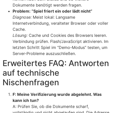
Dokumente benötigt werden fragen.
Problem: “Spiel friert ein oder lädt nicht”
Diagnose:
Meist lokal: Langsame
Internetverbindung, veralteter Browser oder voller
Cache.
Lösung:
Cache und Cookies des Browsers leeren.
Verbindung prüfen. Flash/JavaScript aktivieren. Im
letzten Schritt Spiel im “Demo-Modus” testen, um
Server-Probleme auszuschließen.
Erweitertes FAQ: Antworten
auf technische
Nischenfragen
F: Meine Verifizierung wurde abgelehnt. Was
kann ich tun?
A: Prüfen Sie, ob die Dokumente scharf,
vollständig und nicht abgelaufen sind. Die Adresse