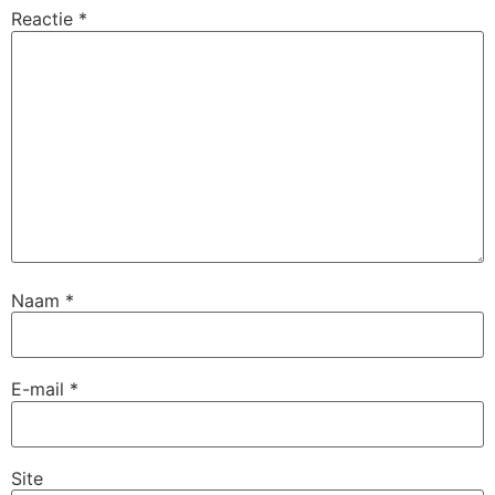
Reactie
*
Naam
*
E-mail
*
Site