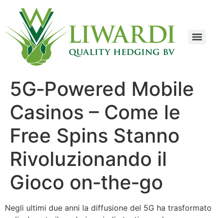
5G‑Powered Mobile
Casinos – Come le
Free Spins Stanno
Rivoluzionando il
Gioco on‑the‑go
Negli ultimi due anni la diffusione del 5G ha trasformato