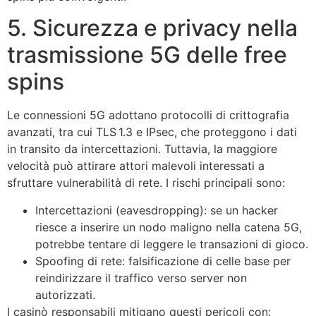
5. Sicurezza e privacy nella
trasmissione 5G delle free
spins
Le connessioni 5G adottano protocolli di crittografia
avanzati, tra cui TLS 1.3 e IPsec, che proteggono i dati
in transito da intercettazioni. Tuttavia, la maggiore
velocità può attirare attori malevoli interessati a
sfruttare vulnerabilità di rete. I rischi principali sono:
Intercettazioni (eavesdropping): se un hacker
riesce a inserire un nodo maligno nella catena 5G,
potrebbe tentare di leggere le transazioni di gioco.
Spoofing di rete: falsificazione di celle base per
reindirizzare il traffico verso server non
autorizzati.
I casinò responsabili mitigano questi pericoli con: