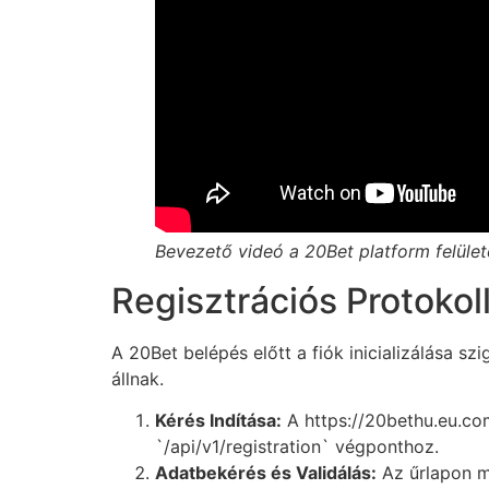
Bevezető videó a 20Bet platform felületé
Regisztrációs Protokol
A 20Bet belépés előtt a fiók inicializálása s
állnak.
Kérés Indítása:
A https://20bethu.eu.com
`/api/v1/registration` végponthoz.
Adatbekérés és Validálás:
Az űrlapon me