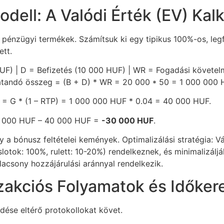
ell: A Valódi Érték (EV) Kalk
pénzügyi termékek. Számítsuk ki egy tipikus 100%-os, le
ett.
) | D = Befizetés (10 000 HUF) | WR = Fogadási követelmé
rgatandó összeg = (B + D) * WR = 20 000 * 50 = 1 000 000 
= G * (1 – RTP) = 1 000 000 HUF * 0.04 = 40 000 HUF.
0 000 HUF – 40 000 HUF =
-30 000 HUF
.
y a bónusz feltételei kemények. Optimalizálási stratégia: 
slotok: 100%, rulett: 10-20%) rendelkeznek, és minimalizáljá
lacsony hozzájárulási aránnyal rendelkezik.
zakciós Folyamatok és Időker
ése eltérő protokollokat követ.