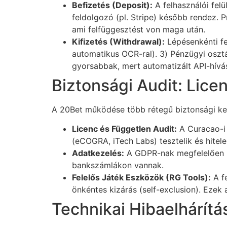
Befizetés (Deposit):
A felhasználói felü
feldolgozó (pl. Stripe) később rendez. P
ami felfüggesztést von maga után.
Kifizetés (Withdrawal):
Lépésenkénti fe
automatikus OCR-ral). 3) Pénzügyi osztá
gyorsabbak, mert automatizált API-hívá
Biztonsági Audit: Lice
A 20Bet működése több rétegű biztonsági ker
Licenc és Független Audit:
A Curacao-i 
(eCOGRA, iTech Labs) tesztelik és hiteles
Adatkezelés:
A GDPR-nak megfelelően mű
bankszámlákon vannak.
Felelős Játék Eszközök (RG Tools):
A fe
önkéntes kizárás (self-exclusion). Ezek 
Technikai Hibaelhárít