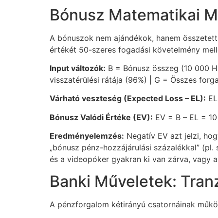
Bónusz Matematikai Mod
A bónuszok nem ajándékok, hanem összetett 
értékét 50-szeres fogadási követelmény mell
Input változók:
B = Bónusz összeg (10 000 HUF
visszatérülési rátája (96%) | G = Összes fo
Várható veszteség (Expected Loss – EL):
EL 
Bónusz Valódi Értéke (EV):
EV = B – EL = 1
Eredményelemzés:
Negatív EV azt jelzi, hog
„bónusz pénz-hozzájárulási százalékkal” (pl. 
és a videopóker gyakran ki van zárva, vagy a
Banki Műveletek: Tran
A pénzforgalom kétirányú csatornáinak működ