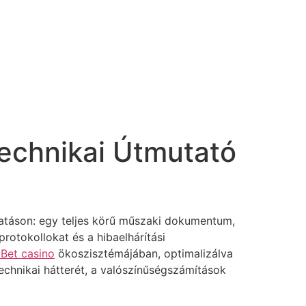
echnikai Útmutató
tatáson: egy teljes körű műszaki dokumentum,
rotokollokat és a hibaelhárítási
Bet casino
ökoszisztémájában, optimalizálva
chnikai hátterét, a valószínűségszámítások