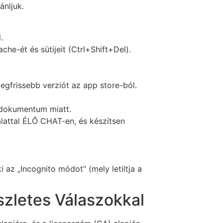
ánljuk.
.
he-ét és sütijeit (Ctrl+Shift+Del).
legfrissebb verziót az app store-ból.
 dokumentum miatt.
álattal ÉLŐ CHAT-en, és készítsen
 az „Incognito módot” (mely letiltja a
szletes Válaszokkal