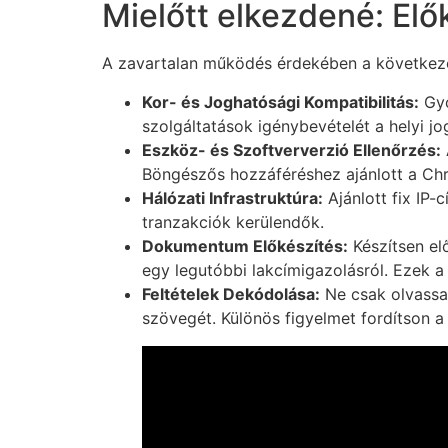
Mielőtt elkezdené: Elő
A zavartalan működés érdekében a következő e
Kor- és Joghatósági Kompatibilitás:
Győ
szolgáltatások igénybevételét a helyi j
Eszköz- és Szoftververzió Ellenőrzés:
Böngészős hozzáféréshez ajánlott a Ch
Hálózati Infrastruktúra:
Ajánlott fix IP-
tranzakciók kerülendők.
Dokumentum Előkészítés:
Készítsen el
egy legutóbbi lakcímigazolásról. Ezek 
Feltételek Dekódolása:
Ne csak olvassa
szövegét. Különös figyelmet fordítson a