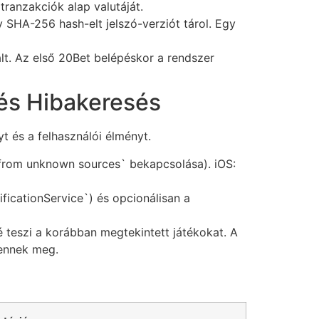
ranzakciók alap valutáját.
 SHA-256 hash-elt jelszó-verziót tárol. Egy
ált. Az első 20Bet belépéskor a rendszer
 és Hibakeresés
yt és a felhasználói élményt.
n from unknown sources` bekapcsolása). iOS:
ficationService`) és opcionálisan a
teszi a korábban megtekintett játékokat. A
lennek meg.