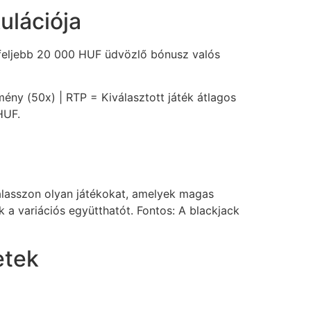
ulációja
gfeljebb 20 000 HUF üdvözlő bónusz valós
ny (50x) | RTP = Kiválasztott játék átlagos
HUF.
Válasszon olyan játékokat, amelyek magas
k a variációs együtthatót. Fontos: A blackjack
etek