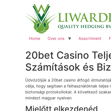
Home
Over ons
Assortiment
F
20bet Casino Telj
Számítások és Biz
Üdvözöljük a 20bet casino átfogó útmutatójáb
célja, hogy segítsen a felhasználóknak telje
biztonsági protokollokat. A következő szakasz
mindezt magyar nyelven.
Mielőtt elkezdenéd