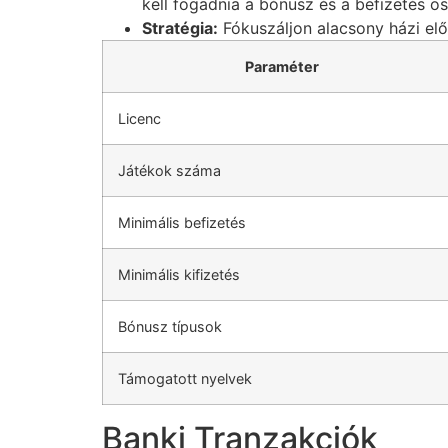
kell fogadnia a bónusz és a befizetés ö
Stratégia:
Fókuszáljon alacsony házi elő
Paraméter
Licenc
Játékok száma
Minimális befizetés
Minimális kifizetés
Bónusz típusok
Támogatott nyelvek
Banki Tranzakciók