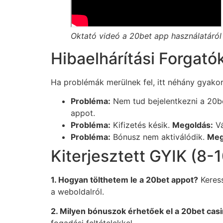
Oktató videó a 20bet app használatáról 
Hibaelhárítási Forgat
Ha problémák merülnek fel, itt néhány gyako
Probléma:
Nem tud bejelentkezni a 20b
appot.
Probléma:
Kifizetés késik.
Megoldás:
Vá
Probléma:
Bónusz nem aktiválódik.
Meg
Kiterjesztett GYIK (8-
1. Hogyan tölthetem le a 20bet appot?
Keress
a weboldalról.
2. Milyen bónuszok érhetőek el a 20bet cas
fogadási feltételekkel.