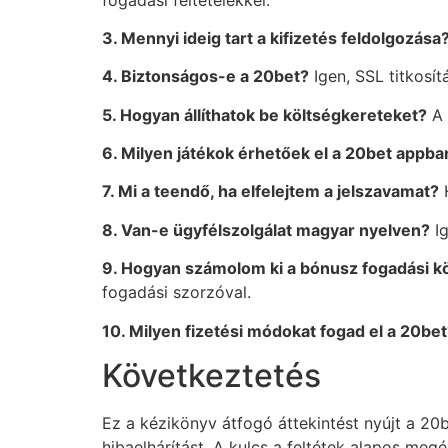
3. Mennyi ideig tart a kifizetés feldolgozása
4. Biztonságos-e a 20bet?
Igen, SSL titkosít
5. Hogyan állíthatok be költségkereteket?
A 
6. Milyen játékok érhetőek el a 20bet appba
7. Mi a teendő, ha elfelejtem a jelszavamat?
H
8. Van-e ügyfélszolgálat magyar nyelven?
Ig
9. Hogyan számolom ki a bónusz fogadási k
fogadási szorzóval.
10. Milyen fizetési módokat fogad el a 20be
Következtetés
Ez a kézikönyv átfogó áttekintést nyújt a 20b
hibaelhárítást. A kulcs a feltétek alapos me