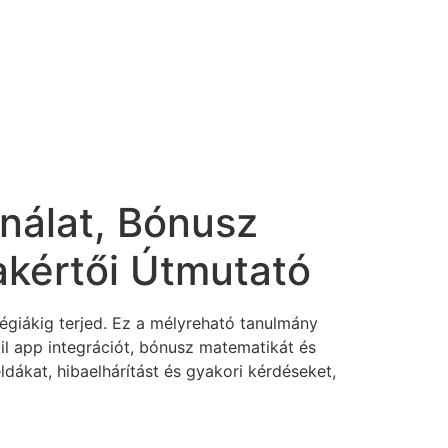
nálat, Bónusz
akértői Útmutató
tégiákig terjed. Ez a mélyreható tanulmány
il app integrációt, bónusz matematikát és
ldákat, hibaelhárítást és gyakori kérdéseket,