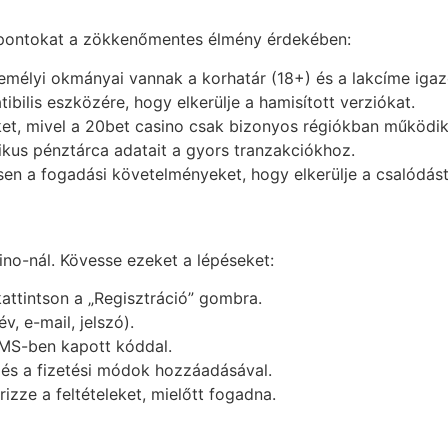
cspontokat a zökkenőmentes élmény érdekében:
mélyi okmányai vannak a korhatár (18+) és a lakcíme igaz
ibilis eszközére, hogy elkerülje a hamisított verziókat.
ket, mivel a 20bet casino csak bizonyos régiókban működik 
ikus pénztárca adatait a gyors tranzakciókhoz.
ösen a fogadási követelményeket, hogy elkerülje a csalódást
ino-nál. Kövesse ezeket a lépéseket:
attintson a „Regisztráció” gombra.
v, e-mail, jelszó).
SMS-ben kapott kóddal.
 és a fizetési módok hozzáadásával.
izze a feltételeket, mielőtt fogadna.