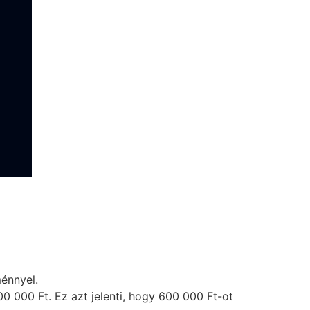
énnyel.
 000 Ft. Ez azt jelenti, hogy 600 000 Ft-ot