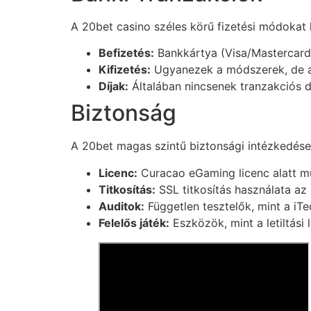
A 20bet casino széles körű fizetési módokat k
Befizetés:
Bankkártya (Visa/Mastercard), 
Kifizetés:
Ugyanezek a módszerek, de a k
Díjak:
Általában nincsenek tranzakciós díj
Biztonság
A 20bet magas szintű biztonsági intézkedése
Licenc:
Curacao eGaming licenc alatt mű
Titkosítás:
SSL titkosítás használata az
Auditok:
Független tesztelők, mint a iTec
Felelős játék:
Eszközök, mint a letiltási