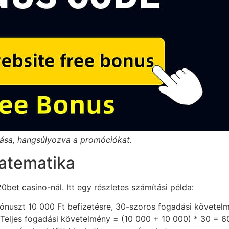
lása, hangsúlyozva a promóciókat.
atematika
bet casino-nál. Itt egy részletes számítási példa:
nuszt 10 000 Ft befizetésre, 30-szoros fogadási követelm
eljes fogadási követelmény = (10 000 + 10 000) * 30 = 600