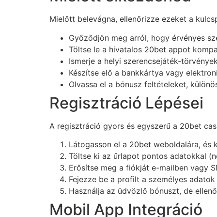
Mielőtt belevágna, ellenőrizze ezeket a kul
Győződjön meg arról, hogy érvényes sze
Töltse le a hivatalos 20bet appot kompat
Ismerje a helyi szerencsejáték-törvénye
Készítse elő a bankkártya vagy elektron
Olvassa el a bónusz feltételeket, külön
Regisztráció Lépései
A regisztráció gyors és egyszerű a 20bet cas
Látogasson el a 20bet weboldalára, és k
Töltse ki az űrlapot pontos adatokkal (né
Erősítse meg a fiókját e-mailben vagy 
Fejezze be a profilt a személyes adatok
Használja az üdvözlő bónuszt, de ellenőr
Mobil App Integráció