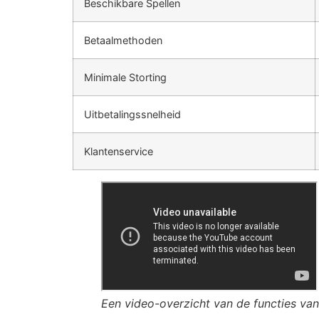
Beschikbare Spellen
Betaalmethoden
Minimale Storting
Uitbetalingssnelheid
Klantenservice
Een video-overzicht van de functies van