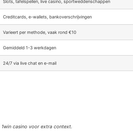
Slots, tafelspellen, live casino, sportweddenschappen
Creditcards, e-wallets, bankoverschrijvingen
Varieert per methode, vaak rond €10
Gemiddeld 1-3 werkdagen
24/7 via live chat en e-mail
 1win casino voor extra context.