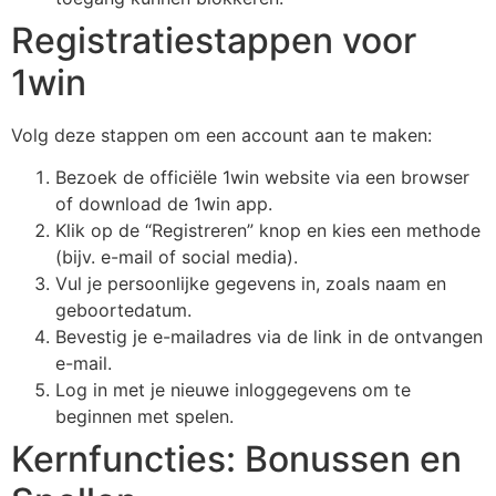
Registratiestappen voor
1win
Volg deze stappen om een account aan te maken:
Bezoek de officiële 1win website via een browser
of download de 1win app.
Klik op de “Registreren” knop en kies een methode
(bijv. e-mail of social media).
Vul je persoonlijke gegevens in, zoals naam en
geboortedatum.
Bevestig je e-mailadres via de link in de ontvangen
e-mail.
Log in met je nieuwe inloggegevens om te
beginnen met spelen.
Kernfuncties: Bonussen en