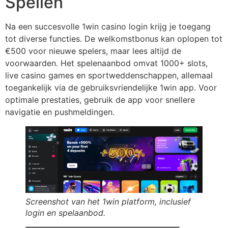
Spellen
Na een succesvolle 1win casino login krijg je toegang
tot diverse functies. De welkomstbonus kan oplopen tot
€500 voor nieuwe spelers, maar lees altijd de
voorwaarden. Het spelenaanbod omvat 1000+ slots,
live casino games en sportweddenschappen, allemaal
toegankelijk via de gebruiksvriendelijke 1win app. Voor
optimale prestaties, gebruik de app voor snellere
navigatie en pushmeldingen.
Screenshot van het 1win platform, inclusief
login en spelaanbod.