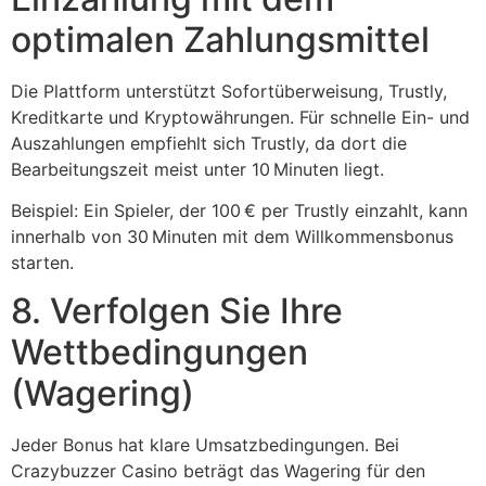
optimalen Zahlungsmittel
Die Plattform unterstützt Sofortüberweisung, Trustly,
Kreditkarte und Kryptowährungen. Für schnelle Ein- und
Auszahlungen empfiehlt sich Trustly, da dort die
Bearbeitungszeit meist unter 10 Minuten liegt.
Beispiel: Ein Spieler, der 100 € per Trustly einzahlt, kann
innerhalb von 30 Minuten mit dem Willkommensbonus
starten.
8. Verfolgen Sie Ihre
Wettbedingungen
(Wagering)
Jeder Bonus hat klare Umsatzbedingungen. Bei
Crazybuzzer Casino beträgt das Wagering für den