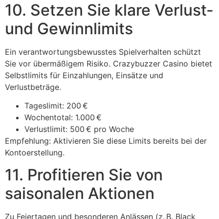
10. Setzen Sie klare Verlust‑
und Gewinnlimits
Ein verantwortungsbewusstes Spielverhalten schützt
Sie vor übermäßigem Risiko. Crazybuzzer Casino bietet
Selbstlimits für Einzahlungen, Einsätze und
Verlustbeträge.
Tageslimit: 200 €
Wochentotal: 1.000 €
Verlustlimit: 500 € pro Woche
Empfehlung: Aktivieren Sie diese Limits bereits bei der
Kontoerstellung.
11. Profitieren Sie von
saisonalen Aktionen
Zu Feiertagen und besonderen Anlässen (z. B. Black