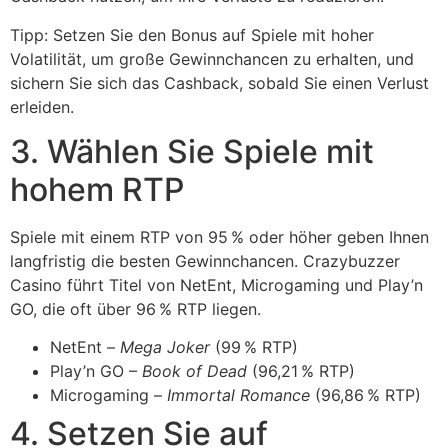
Tipp: Setzen Sie den Bonus auf Spiele mit hoher
Volatilität, um große Gewinnchancen zu erhalten, und
sichern Sie sich das Cashback, sobald Sie einen Verlust
erleiden.
3. Wählen Sie Spiele mit
hohem RTP
Spiele mit einem RTP von 95 % oder höher geben Ihnen
langfristig die besten Gewinnchancen. Crazybuzzer
Casino führt Titel von NetEnt, Microgaming und Play’n
GO, die oft über 96 % RTP liegen.
NetEnt –
Mega Joker
(99 % RTP)
Play’n GO –
Book of Dead
(96,21 % RTP)
Microgaming –
Immortal Romance
(96,86 % RTP)
4. Setzen Sie auf