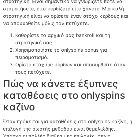
στρατηγική. Είναι σημαντικό να γνωρίζετε πότε να
σταματήσετε, είτε κερδίζετε είτε χάνετε. Μια καλή
στρατηγική είναι να ορίσετε έναν στόχο κέρδους και
να αποσυρθείτε μόλις τον πετύχετε.
Καθορίστε το αρχικό σας bankroll και τη
στρατηγική σας.
Χρησιμοποιήστε το onlyspins bonus για
πειραματισμό.
Ορίστε στόχους κερδών και αποσυρθείτε όταν
τους πετύχετε.
Πώς να κάνετε έξυπνες
καταθέσεις στο onlyspins
καζίνο
Όταν πρόκειται για καταθέσεις στο onlyspins καζίνο, η
επιλογή της σωστής μεθόδου είναι θεμελιώδης.
Υπάρχουν πολλές διαθέσιμες επιλογές, όπως