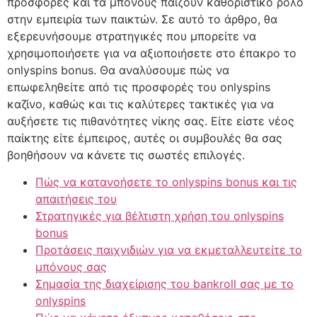
προσφορές και τα μπόνους παίζουν καθοριστικό ρόλο
στην εμπειρία των παικτών. Σε αυτό το άρθρο, θα
εξερευνήσουμε στρατηγικές που μπορείτε να
χρησιμοποιήσετε για να αξιοποιήσετε στο έπακρο το
onlyspins bonus. Θα αναλύσουμε πώς να
επωφεληθείτε από τις προσφορές του onlyspins
καζίνο, καθώς και τις καλύτερες τακτικές για να
αυξήσετε τις πιθανότητες νίκης σας. Είτε είστε νέος
παίκτης είτε έμπειρος, αυτές οι συμβουλές θα σας
βοηθήσουν να κάνετε τις σωστές επιλογές.
Πώς να κατανοήσετε το onlyspins bonus και τις
απαιτήσεις του
Στρατηγικές για βέλτιστη χρήση του onlyspins
bonus
Προτάσεις παιχνιδιών για να εκμεταλλευτείτε το
μπόνους σας
Σημασία της διαχείρισης του bankroll σας με το
onlyspins