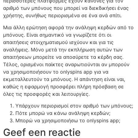
περισσότερες πλατφόρμες έχουν κανόνες για τον
αριθμό των μπόνους που μπορεί να διεκδικήσει ένας
χρήστης, συνήθως περιορισμένα σε ένα ανά σπίτι.
Μια άλλη ερώτηση αφορά την ανάληψη κερδών από το
μπόνους. Είναι σημαντικό να γνωρίζετε ότι οι
απαιτήσεις στοιχηματισμού ισχύουν και για τις
αναλήψεις. Μόνο μετά την εκπλήρωση αυτών των
απαιτήσεων μπορείτε να αποσύρετε τα κέρδη σας.
Τέλος, ορισμένοι παίκτες αναρωτιούνται αν μπορούν
να χρησιμοποιήσουν το onlyspins app για να
εκμεταλλευτούν τα μπόνους. Η απάντηση είναι ναι,
καθώς η εφαρμογή προσφέρει πλήρη πρόσβαση σε
όλες τις προσφορές και λειτουργίες.
Υπάρχουν περιορισμοί στον αριθμό των μπόνους;
Πότε μπορώ να κάνω ανάληψη κερδών;
Μπορώ να χρησιμοποιήσω το onlyspins app;
Geef een reactie