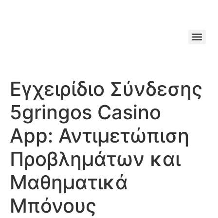
Εγχειρίδιο Σύνδεσης
5gringos Casino
App: Αντιμετώπιση
Προβλημάτων και
Μαθηματικά
Μπόνους