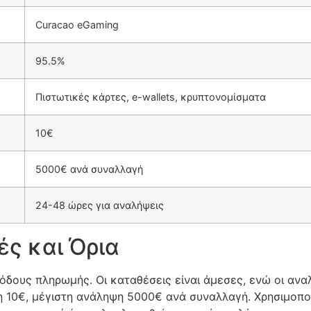
Curacao eGaming
95.5%
Πιστωτικές κάρτες, e-wallets, κρυπτονομίσματα
10€
5000€ ανά συναλλαγή
24-48 ώρες για αναλήψεις
ς και Όρια
θόδους πληρωμής. Οι καταθέσεις είναι άμεσες, ενώ οι αν
 10€, μέγιστη ανάληψη 5000€ ανά συναλλαγή. Χρησιμοποιή