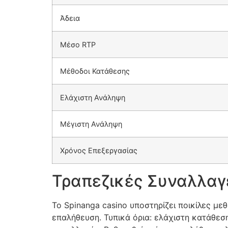
Άδεια
Μέσο RTP
Μέθοδοι Κατάθεσης
Ελάχιστη Ανάληψη
Μέγιστη Ανάληψη
Χρόνος Επεξεργασίας
Τραπεζικές Συναλλαγέ
Το Spinanga casino υποστηρίζει ποικίλες με
επαλήθευση. Τυπικά όρια: ελάχιστη κατάθεση