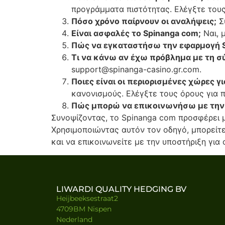
προγράμματα πιστότητας. Ελέγξτε τους
Πόσο χρόνο παίρνουν οι αναλήψεις;
Σ
Είναι ασφαλές το Spinanga com;
Ναι, 
Πώς να εγκαταστήσω την εφαρμογή S
Τι να κάνω αν έχω πρόβλημα με τη σ
support@spinanga-casino.gr.com.
Ποιες είναι οι περιορισμένες χώρες γι
κανονισμούς. Ελέγξτε τους όρους για π
Πώς μπορώ να επικοινωνήσω με την 
Συνοψίζοντας, το Spinanga com προσφέρει μ
Χρησιμοποιώντας αυτόν τον οδηγό, μπορείτε
και να επικοινωνείτε με την υποστήριξη για
LIWARDI QUALITY HEDGING BV
Heijbeeksestraat2
4709BM Nispen
Nederland