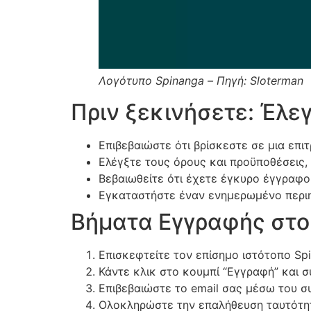
Λογότυπο Spinanga – Πηγή: Sloterman
Πριν ξεκινήσετε: Έλε
Επιβεβαιώστε ότι βρίσκεστε σε μια επι
Ελέγξτε τους όρους και προϋποθέσεις, ε
Βεβαιωθείτε ότι έχετε έγκυρο έγγραφο
Εγκαταστήστε έναν ενημερωμένο περιηγ
Βήματα Εγγραφής στο
Επισκεφτείτε τον επίσημο ιστότοπο S
Κάντε κλικ στο κουμπί “Εγγραφή” και σ
Επιβεβαιώστε το email σας μέσω του σ
Ολοκληρώστε την επαλήθευση ταυτότητα