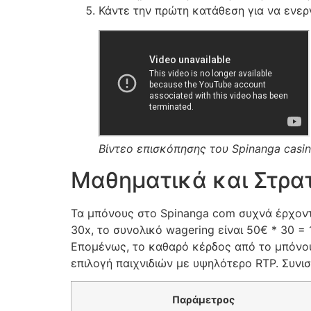
Κάντε την πρώτη κατάθεση για να ενεργ
Βίντεο επισκόπησης του Spinanga casi
Μαθηματικά και Στρα
Τα μπόνους στο Spinanga com συχνά έρχοντ
30x, το συνολικό wagering είναι 50€ * 30 =
Επομένως, το καθαρό κέρδος από το μπόνους
επιλογή παιχνιδιών με υψηλότερο RTP. Συνισ
Παράμετρος