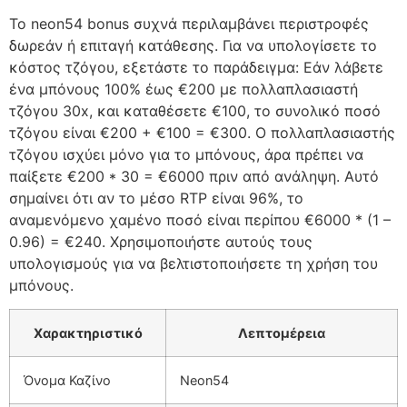
Το neon54 bonus συχνά περιλαμβάνει περιστροφές
δωρεάν ή επιταγή κατάθεσης. Για να υπολογίσετε το
κόστος τζόγου, εξετάστε το παράδειγμα: Εάν λάβετε
ένα μπόνους 100% έως €200 με πολλαπλασιαστή
τζόγου 30x, και καταθέσετε €100, το συνολικό ποσό
τζόγου είναι €200 + €100 = €300. Ο πολλαπλασιαστής
τζόγου ισχύει μόνο για το μπόνους, άρα πρέπει να
παίξετε €200 * 30 = €6000 πριν από ανάληψη. Αυτό
σημαίνει ότι αν το μέσο RTP είναι 96%, το
αναμενόμενο χαμένο ποσό είναι περίπου €6000 * (1 –
0.96) = €240. Χρησιμοποιήστε αυτούς τους
υπολογισμούς για να βελτιστοποιήσετε τη χρήση του
μπόνους.
Χαρακτηριστικό
Λεπτομέρεια
Όνομα Καζίνο
Neon54