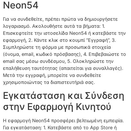
Neon54
Για να συνδεθείτε, πρέπει πρώτα να δημιουργήσετε
λογαριασμό. Ακολουθήστε αυτά τα βήματα: 1.
Επισκεφτείτε την ιστοσελίδα Neon54 ή κατεβάστε την
εφαρμογή, 2. Κάντε κλικ στο κουμπί “Εγγραφή”, 3.
Συμπληρώστε τη φόρμα με προσωπικά στοιχεία
(όνομα, email, κωδικό πρόσβασης), 4. Επιβεβαιώστε το
email σας μέσω συνδέσμου, 5. Ολοκληρώστε την
επαλήθευση ταυτότητας (απαιτείται για συναλλαγές).
Μετά την εγγραφή, μπορείτε να συνδεθείτε
χρησιμοποιώντας τα διαπιστευτήριά σας.
Εγκατάσταση και Σύνδεση
στην Εφαρμογή Κινητού
Η εφαρμογή Neon54 προσφέρει βελτιωμένη εμπειρία.
Για εγκατάσταση: 1. Κατεβάστε από το App Store ή