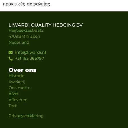
πρακτικές ασφαλείας.
LIWARDI QUALITY HEDGING BV
Heijbeeksestraat2
4709BM Nispen
Nederland
info@liwardi.nl
+31 165 365797
Over ons
Historie
Kwekerij
Ons motto
Afzet
Afleveren
Teelt
Privacyverklaring