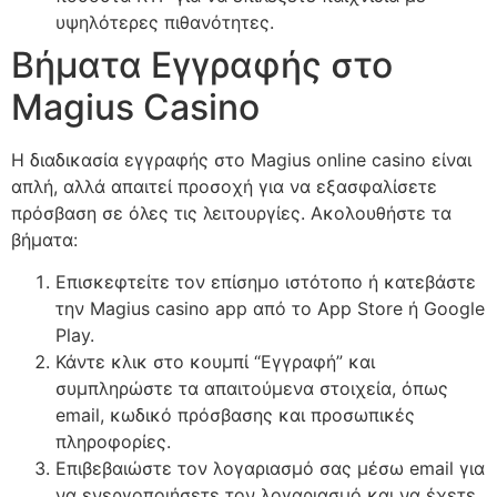
υψηλότερες πιθανότητες.
Βήματα Εγγραφής στο
Magius Casino
Η διαδικασία εγγραφής στο Magius online casino είναι
απλή, αλλά απαιτεί προσοχή για να εξασφαλίσετε
πρόσβαση σε όλες τις λειτουργίες. Ακολουθήστε τα
βήματα:
Επισκεφτείτε τον επίσημο ιστότοπο ή κατεβάστε
την Magius casino app από το App Store ή Google
Play.
Κάντε κλικ στο κουμπί “Εγγραφή” και
συμπληρώστε τα απαιτούμενα στοιχεία, όπως
email, κωδικό πρόσβασης και προσωπικές
πληροφορίες.
Επιβεβαιώστε τον λογαριασμό σας μέσω email για
να ενεργοποιήσετε τον λογαριασμό και να έχετε