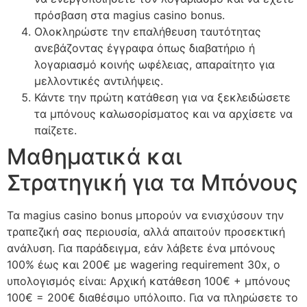
πρόσβαση στα magius casino bonus.
Ολοκληρώστε την επαλήθευση ταυτότητας
ανεβάζοντας έγγραφα όπως διαβατήριο ή
λογαριασμό κοινής ωφέλειας, απαραίτητο για
μελλοντικές αντιλήψεις.
Κάντε την πρώτη κατάθεση για να ξεκλειδώσετε
τα μπόνους καλωσορίσματος και να αρχίσετε να
παίζετε.
Μαθηματικά και
Στρατηγική για τα Μπόνους
Τα magius casino bonus μπορούν να ενισχύσουν την
τραπεζική σας περιουσία, αλλά απαιτούν προσεκτική
ανάλυση. Για παράδειγμα, εάν λάβετε ένα μπόνους
100% έως και 200€ με wagering requirement 30x, ο
υπολογισμός είναι: Αρχική κατάθεση 100€ + μπόνους
100€ = 200€ διαθέσιμο υπόλοιπο. Για να πληρώσετε το