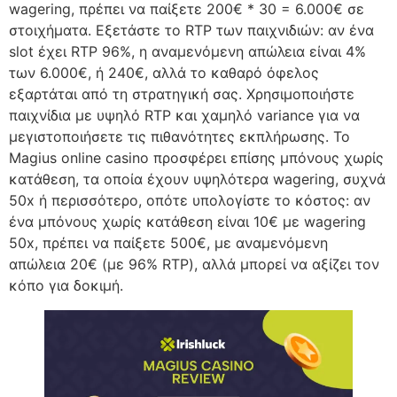
wagering, πρέπει να παίξετε 200€ * 30 = 6.000€ σε
στοιχήματα. Εξετάστε το RTP των παιχνιδιών: αν ένα
slot έχει RTP 96%, η αναμενόμενη απώλεια είναι 4%
των 6.000€, ή 240€, αλλά το καθαρό όφελος
εξαρτάται από τη στρατηγική σας. Χρησιμοποιήστε
παιχνίδια με υψηλό RTP και χαμηλό variance για να
μεγιστοποιήσετε τις πιθανότητες εκπλήρωσης. Το
Magius online casino προσφέρει επίσης μπόνους χωρίς
κατάθεση, τα οποία έχουν υψηλότερα wagering, συχνά
50x ή περισσότερο, οπότε υπολογίστε το κόστος: αν
ένα μπόνους χωρίς κατάθεση είναι 10€ με wagering
50x, πρέπει να παίξετε 500€, με αναμενόμενη
απώλεια 20€ (με 96% RTP), αλλά μπορεί να αξίζει τον
κόπο για δοκιμή.