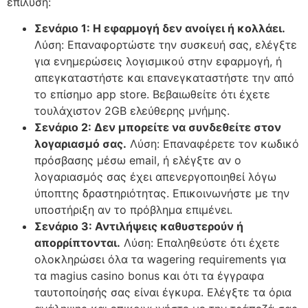
επίλυση:
Σενάριο 1: Η εφαρμογή δεν ανοίγει ή κολλάει.
Λύση: Επαναφορτώστε την συσκευή σας, ελέγξτε
για ενημερώσεις λογισμικού στην εφαρμογή, ή
απεγκαταστήστε και επανεγκαταστήστε την από
το επίσημο app store. Βεβαιωθείτε ότι έχετε
τουλάχιστον 2GB ελεύθερης μνήμης.
Σενάριο 2: Δεν μπορείτε να συνδεθείτε στον
λογαριασμό σας.
Λύση: Επαναφέρετε τον κωδικό
πρόσβασης μέσω email, ή ελέγξτε αν ο
λογαριασμός σας έχει απενεργοποιηθεί λόγω
ύποπτης δραστηριότητας. Επικοινωνήστε με την
υποστήριξη αν το πρόβλημα επιμένει.
Σενάριο 3: Αντιλήψεις καθυστερούν ή
απορρίπτονται.
Λύση: Επαληθεύστε ότι έχετε
ολοκληρώσει όλα τα wagering requirements για
τα magius casino bonus και ότι τα έγγραφα
ταυτοποίησής σας είναι έγκυρα. Ελέγξτε τα όρια