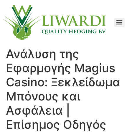
Ανάλυση της
Εφαρμογής Magius
Casino: Ξεκλείδωμα
Μπόνους και
Ασφάλεια |
Επίσημος Οδηγός